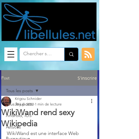
Post
S'inscrire
Tous les posts
Krigou Schnider
Tous les posts
20 juil. 2023
1 min de lecture
WikiWand rend sexy
Android, iOS
Wikipedia
Astuces
WikiWand est une interface Web 
Bureautique