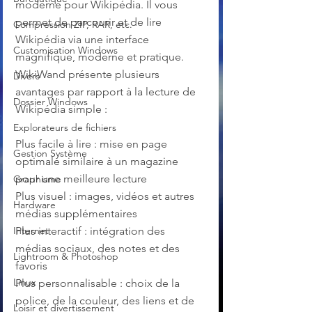
moderne pour Wikipédia. Il vous 
permet de parcourir et de lire 
Compression ZIP, RAR, etc.
Wikipédia via une interface 
Customisation Windows
magnifique, moderne et pratique. 
WikiWand présente plusieurs 
Divers
avantages par rapport à la lecture de 
Dossier Windows
Wikipédia simple :
Explorateurs de fichiers
Plus facile à lire : mise en page 
Gestion Système
optimale similaire à un magazine 
pour une meilleure lecture
Graphisme
Plus visuel : images, vidéos et autres 
Hardware
médias supplémentaires
Internet
Plus interactif : intégration des 
médias sociaux, des notes et des 
Lightroom & Photoshop
favoris
Linux
Plus personnalisable : choix de la 
police, de la couleur, des liens et de 
Loisir et divertissement