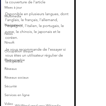
la couverture de l'article
Mises à jour
Dsponible en plusieurs langues, dont 
Multimedia
l'anglais, le français, l'allemand, 
Navigateurs
l'espagnol, l'italien, le portugais, le 
russe, le chinois, le japonais et le 
News
coréen.
Nirsoft
Je vous recommande de l'essayer si 
Occupation disque
vous êtes un utilisateur régulier de 
Photographie
Wikipédia.
Réseaux
Réseaux sociaux
Sécurité
Services en ligne
Video
WikiWand rend sexy Wikipedia