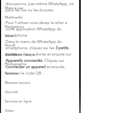
discussions, pas même WhatsApp, ne 
Mises à jour
peut les lire ou les écouter.
Multimedia
Pour l'utiliser vous devez la relier à 
Navigateurs
votre application WhatsApp du 
smartphone. 
News
Dans le menu de WhatsApp du 
Nirsoft
smartphone, cliquez sur les 
3 petits 
points
 en haut à droite et ensuite sur 
Occupation disque
Appareils connectés
. Cliquez sur 
Photographie
Connecter un appareil
 et ensuite, 
scannez le code QR...
Réseaux
Réseaux sociaux
Sécurité
Services en ligne
Video