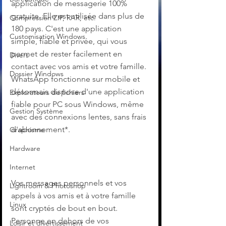
application de messagerie 100% 
gratuite. Elle est utilisée dans plus de 
Compression ZIP, RAR, etc.
180 pays. C'est une application 
Customisation Windows
simple, fiable et privée, qui vous 
permet de rester facilement en 
Divers
contact avec vos amis et votre famille. 
Dossier Windows
WhatsApp fonctionne sur mobile et 
désormais dispose d'une application 
Explorateurs de fichiers
fiable pour PC sous Windows, même 
Gestion Système
avec des connexions lentes, sans frais 
d'abonnement*.
Graphisme
Hardware
Internet
Vos messages personnels et vos 
Lightroom & Photoshop
appels à vos amis et à votre famille 
Linux
sont cryptés de bout en bout. 
Personne en dehors de vos 
Loisir et divertissement