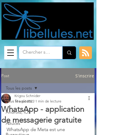
Post
S'inscrire
Tous les posts
Krigou Schnider
Tous les posts
17 août 2022
1 min de lecture
WhatsApp - application
Android, iOS
de messagerie gratuite
Astuces
WhatsApp de Meta est une 
Bureautique