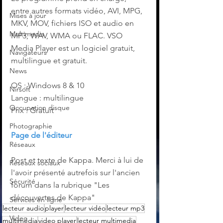
entre autres formats vidéo, AVI, MPG, 
Mises à jour
MKV, MOV, fichiers ISO et audio en 
Multimedia
MP3, WAV, WMA ou FLAC. VSO 
Media Player est un logiciel gratuit, 
Navigateurs
multilingue et gratuit.
News
OS : Windows 8 & 10
Nirsoft
Langue : multilingue
Occupation disque
Prix : Gratuit
Photographie
Page de l'éditeur
Réseaux
‌Post et texte de Kappa. Merci à lui de 
Réseaux sociaux
l'avoir présenté autrefois sur l'ancien 
Sécurité
forum dans la rubrique "Les 
découvertes de Kappa"
Services en ligne
lecteur audio
player
lecteur vidéo
lecteur mp3
Video
multimédia
video player
lecteur multimedia