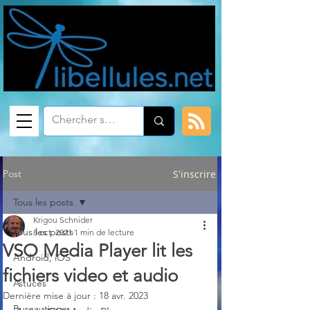
Post
S'inscrire
Tous les posts
Krigou Schnider
Tous les posts
8 oct. 2021
1 min de lecture
VSO Media Player lit les
Android, iOS
fichiers video et audio
Astuces
Dernière mise à jour :
18 avr. 2023
Bureautique