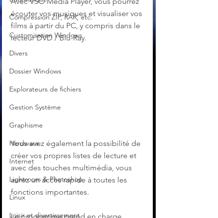
Avec VSO Media Player, vous pourrez 
écouter vos musiques et visualiser vos 
Compression ZIP, RAR, etc.
films à partir du PC, y compris dans le 
Customisation Windows
lecteur DVD / Blu-Ray.
Divers
Dossier Windows
Explorateurs de fichiers
Gestion Système
Graphisme
Vous avez également la possibilité de 
Hardware
créer vos propres listes de lecture et 
Internet
avec des touches multimédia, vous 
Lightroom & Photoshop
aurez un accès rapide à toutes les 
fonctions importantes.
Linux
Loisir et divertissement
Le programme prend en charge, 