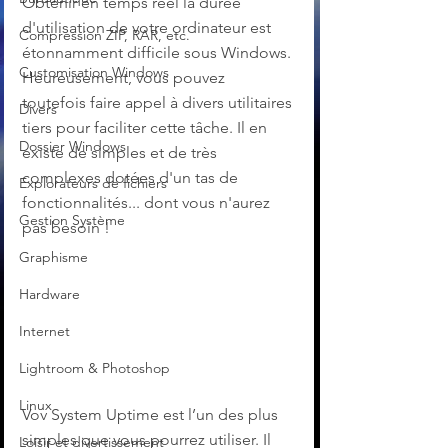
Obtenir en temps réel la durée 
d'utilisation de votre ordinateur est 
Compression ZIP, RAR, etc.
étonnamment difficile sous Windows. 
Customisation Windows
Heureusement, vous pouvez 
toutefois faire appel à divers utilitaires 
Divers
tiers pour faciliter cette tâche. Il en 
Dossier Windows
existe de simples et de très 
complexes dotées d'un tas de 
Explorateurs de fichiers
fonctionnalités... dont vous n'aurez 
Gestion Système
pas besoin !
Graphisme
Hardware
Internet
Lightroom & Photoshop
Linux
Vov System Uptime est l’un des plus 
simples que vous pourrez utiliser. Il 
Loisir et divertissement