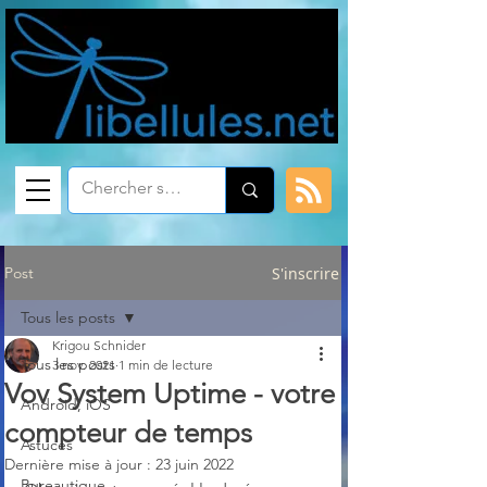
Post
S'inscrire
Tous les posts
Krigou Schnider
Tous les posts
3 nov. 2021
1 min de lecture
Vov System Uptime - votre
Android, iOS
compteur de temps
Astuces
Dernière mise à jour :
23 juin 2022
Bureautique