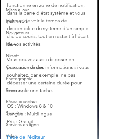
fonctionne en zone de notification, 
Mises à jour
dans la barre d'état système et vous 
permet de voir le temps de 
Multimedia
disponibilité du système d'un simple 
Navigateurs
clic de souris, tout en restant à l'écart 
de vos activités.
News
Nirsoft
Vous pouvez aussi disposer en 
Occupation disque
permanence des informations si vous 
souhaitez, par exemple, ne pas 
Photographie
dépasser une certaine durée pour 
Réseaux
accomplir une tâche.
Réseaux sociaux
OS : Windows 8 & 10
Sécurité
Langue : Multilingue
Prix : Gratuit
Services en ligne
Video
Page de l'éditeur