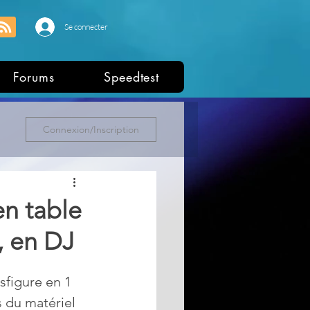
Se connecter
Forums
Speedtest
Connexion/Inscription
en table
, en DJ
sfigure en 1 
s du matériel 