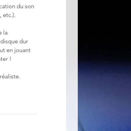
ication du son 
 etc.).
 la 
 disque dur 
ut en jouant 
ter !
éaliste.