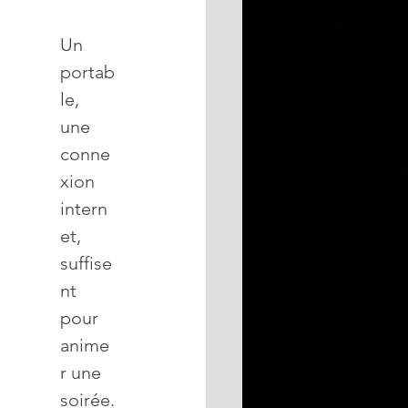
Un 
portab
le, 
une 
conne
xion 
intern
et, 
suffise
nt 
pour 
anime
r une 
soirée.