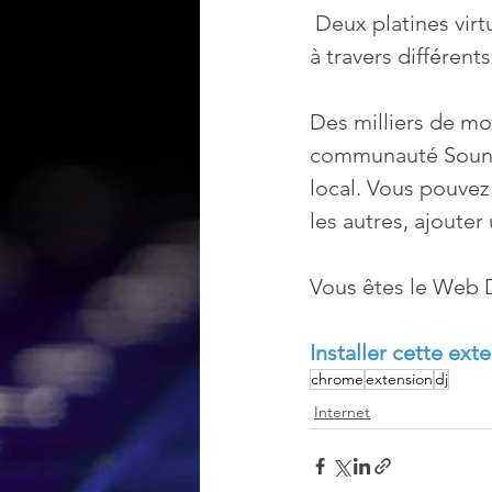
 Deux platines virt
à travers différents
Des milliers de mo
communauté SoundCl
local. Vous pouvez
les autres, ajouter
Vous êtes le Web 
Installer cette ex
chrome
extension
dj
Internet