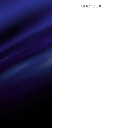
onéreux.
Loisir et divertissement
Nirsoft
Occupation dis
Réseaux sociaux
Sécuri
Logiciels les plus recherché