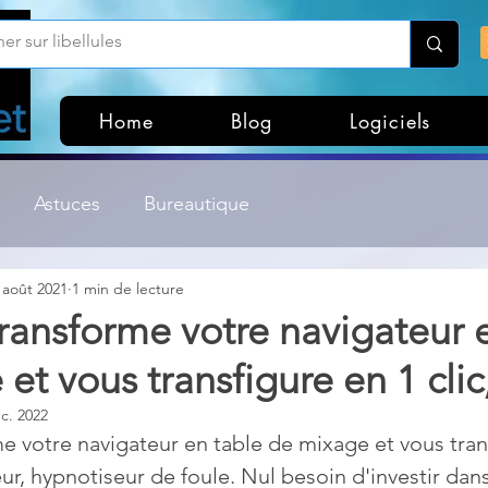
Home
Blog
Logiciels
Astuces
Bureautique
 août 2021
1 min de lecture
Customisation Windows
Divers
ransforme votre navigateur 
et vous transfigure en 1 clic
ateurs de fichiers
Gestion Système
Graphisme
c. 2022
e votre navigateur en table de mixage et vous tran
Lightroom & Photoshop
Linux
ur, hypnotiseur de foule. Nul besoin d'investir dan