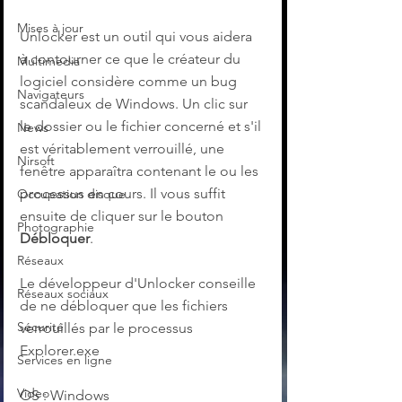
Mises à jour
Unlocker est un outil qui vous aidera 
à contourner ce que le créateur du 
Multimedia
logiciel considère comme un bug 
Navigateurs
scandaleux de Windows. Un clic sur 
le dossier ou le fichier concerné et s'il 
News
est véritablement verrouillé, une 
Nirsoft
fenêtre apparaîtra contenant le ou les 
processus en cours. Il vous suffit 
Occupation disque
ensuite de cliquer sur le bouton 
Photographie
Débloquer
. 
Réseaux
Le développeur d'Unlocker conseille 
Réseaux sociaux
de ne débloquer que les fichiers 
Sécurité
verrouillés par le processus 
Explorer.exe
Services en ligne
Video
OS : Windows