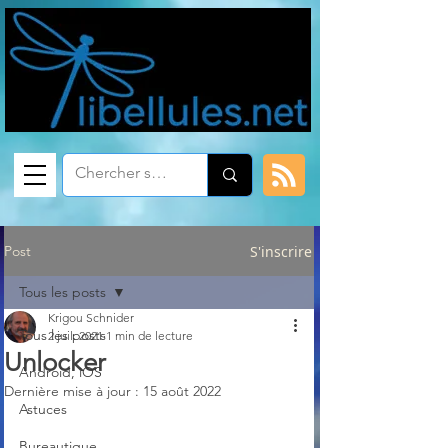
Post
S'inscrire
Tous les posts
Krigou Schnider
Tous les posts
2 juil. 2021
1 min de lecture
Unlocker
Android, iOS
Dernière mise à jour :
15 août 2022
Astuces
Bureautique