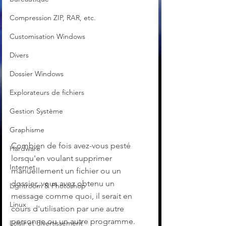
Compression ZIP, RAR, etc.
Customisation Windows
Divers
Dossier Windows
Explorateurs de fichiers
Gestion Système
Graphisme
Combien de fois avez-vous pesté 
Hardware
lorsqu'en voulant supprimer 
Internet
manuellement un fichier ou un 
dossier, vous avez obtenu un 
Lightroom & Photoshop
message comme quoi, il serait en 
Linux
cours d'utilisation par une autre 
personne ou un autre programme.
Loisir et divertissement