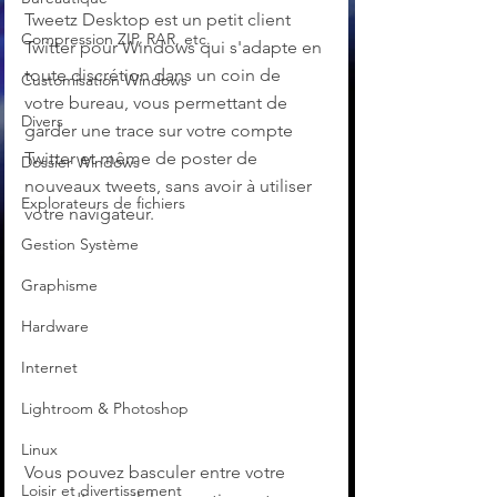
Tweetz Desktop est un petit client 
Compression ZIP, RAR, etc.
Twitter pour Windows qui s'adapte en 
toute discrétion dans un coin de 
Customisation Windows
votre bureau, vous permettant de 
Divers
garder une trace sur votre compte 
Twitter et même de poster de 
Dossier Windows
nouveaux tweets, sans avoir à utiliser 
Explorateurs de fichiers
votre navigateur.
Gestion Système
Graphisme
Hardware
Internet
Lightroom & Photoshop
Linux
Vous pouvez basculer entre votre 
Loisir et divertissement