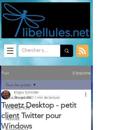
Post
S'inscrire
Tous les posts
Krigou Schnider
Tous les posts
29 sept. 2021
1 min de lecture
Tweetz Desktop - petit
Android, iOS
client Twitter pour
Astuces
Windows
Bureautique