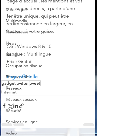
page d'accueil, les mentions et vos 
messages directs, à partir d'une 
Mises à jour
fenêtre unique, qui peut être 
Multimedia
redimensionnée en largeur, en 
hauteur, à votre guise.
Navigateurs
News
OS : Windows 8 & 10
Langue : Multilingue
Nirsoft
Prix : Gratuit
Occupation disque
Page officielle
Photographie
gadget
twitter
tweet
Réseaux
Internet
Réseaux sociaux
Sécurité
Services en ligne
Video