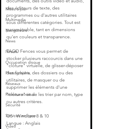
documents, des outils vidéo et audio, 
des éditeurs de texte, des 
Mises à jour
programmes ou d'autres utilitaires 
Multimedia
sous différentes catégories. Tout est 
paramétrable, tant en dimensions 
Navigateurs
qu'en couleurs et transparence. 
News
TAGO Fences vous permet de 
Nirsoft
stocker plusieurs raccourcis dans une 
Occupation disque
"clôture" virtuelle, de glisser-déposer 
des fichiers, des dossiers ou des 
Photographie
utilitaires, de masquer ou de 
Réseaux
supprimer les éléments d'une 
Réseaux sociaux
"clôture" et de les trier par nom, type 
ou autres critères.
Sécurité
Services en ligne
OS : Windows 8 & 10
Langue : Anglais
Video