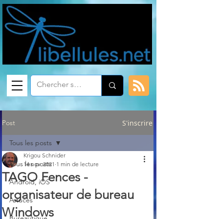
Post
S'inscrire
Tous les posts
Krigou Schnider
Tous les posts
14 nov. 2021
1 min de lecture
TAGO Fences -
Android, iOS
organisateur de bureau
Astuces
Windows
Bureautique