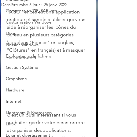
Dernière mise à jour :
25 janv. 2022
Compression ZIP, RAR, etc.
TAGO Fences est une application 
pratique et simple à utiliser qui vous 
Customisation Windows
aide à réorganiser les icônes du 
Divers
bureau en plusieurs catégories 
(appelées "Fences" en anglais, 
Dossier Windows
"Clôtures" en français) et à masquer 
Explorateurs de fichiers
des éléments.
Gestion Système
Graphisme
Hardware
Internet
Lightroom & Photoshop
C'est un outil intéressant si vous 
souhaitez garder votre écran propre 
Linux
et organiser des applications, 
Loisir et divertissement