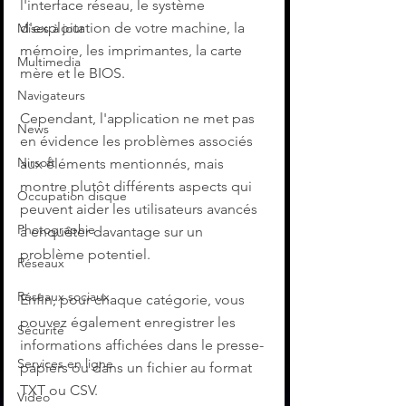
l'interface réseau, le système 
d'exploitation de votre machine, la 
Mises à jour
mémoire, les imprimantes, la carte 
Multimedia
mère et le BIOS.
Navigateurs
Cependant, l'application ne met pas 
News
en évidence les problèmes associés 
Nirsoft
aux éléments mentionnés, mais 
montre plutôt différents aspects qui 
Occupation disque
peuvent aider les utilisateurs avancés 
Photographie
à enquêter davantage sur un 
problème potentiel.
Réseaux
Réseaux sociaux
Enfin, pour chaque catégorie, vous 
pouvez également enregistrer les 
Sécurité
informations affichées dans le presse-
Services en ligne
papiers ou dans un fichier au format 
TXT ou CSV.
Video