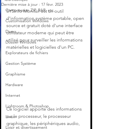
Dernière mise à jour :
17 févr. 2023
Compression ZIP, RAR, etc.
SYSInfo Monitor est un outil 
d'information système portable, open 
Customisation Windows
source et gratuit doté d'une interface 
Divers
utilisateur moderne qui peut être 
utilisé pour surveiller les informations 
Dossier Windows
matérielles et logicielles d'un PC.
Explorateurs de fichiers
Gestion Système
Graphisme
Hardware
Internet
Lightroom & Photoshop
Ce logiciel apporte des informations 
sur le processeur, le processeur 
Linux
graphique, les périphériques audio, 
Loisir et divertissement