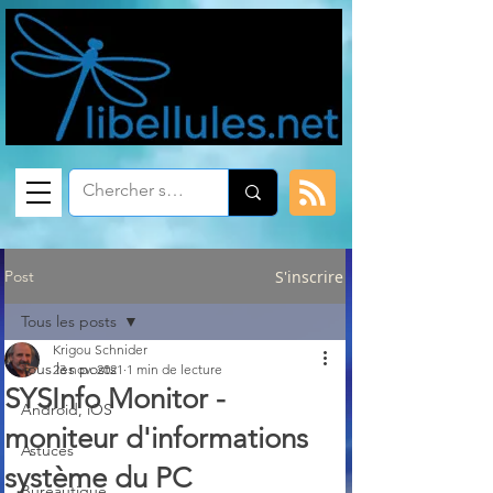
Post
S'inscrire
Tous les posts
Krigou Schnider
Tous les posts
23 nov. 2021
1 min de lecture
SYSInfo Monitor -
Android, iOS
moniteur d'informations
Astuces
système du PC
Bureautique