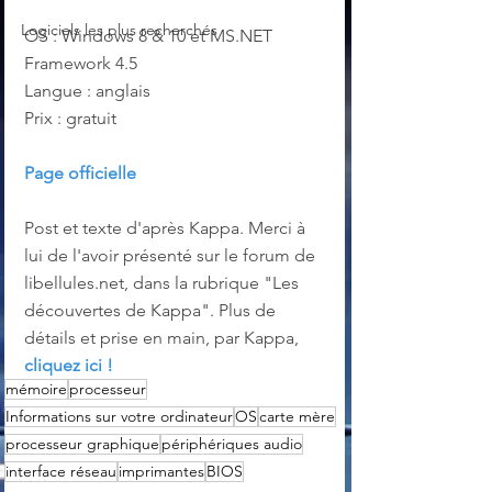
Logiciels les plus recherchés
OS : Windows 8 & 10 et MS.NET 
Framework 4.5
Langue : anglais
Prix : gratuit
Page officielle
Post et texte d'après Kappa. Merci à 
lui de l'avoir présenté sur le forum de 
libellules.net, dans la rubrique "Les 
découvertes de Kappa". Plus de 
détails et prise en main, par Kappa, 
cliquez ici !
mémoire
processeur
Informations sur votre ordinateur
OS
carte mère
processeur graphique
périphériques audio
interface réseau
imprimantes
BIOS