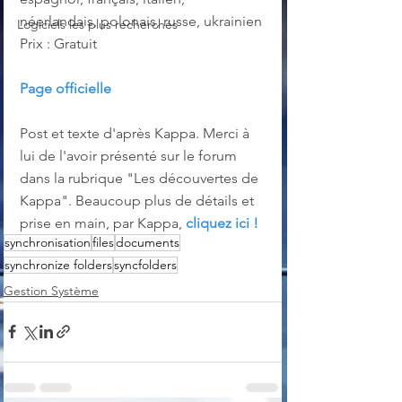
néerlandais, polonais, russe, ukrainien
Logiciels les plus recherchés
Prix : Gratuit
Page officielle
Post et texte d'après Kappa. Merci à 
lui de l'avoir présenté sur le forum 
dans la rubrique "Les découvertes de 
Kappa". Beaucoup plus de détails et 
prise en main, par Kappa, 
cliquez ici !
synchronisation
files
documents
synchronize folders
syncfolders
Gestion Système