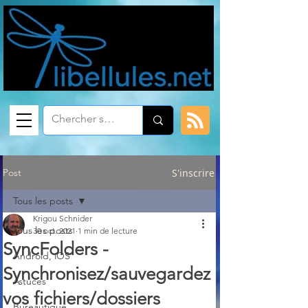
Post
S'inscrire
Tous les posts
Krigou Schnider
Tous les posts
30 oct. 2021
1 min de lecture
SyncFolders -
Android, iOS
Synchronisez/sauvegardez
Astuces
vos fichiers/dossiers
Bureautique