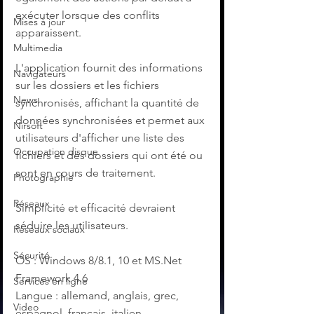
exécuter lorsque des conflits 
Mises à jour
apparaissent.
Multimedia
L'application fournit des informations 
Navigateurs
sur les dossiers et les fichiers 
News
synchronisés, affichant la quantité de 
données synchronisées et permet aux 
Nirsoft
utilisateurs d'afficher une liste des 
Occupation disque
fichiers et des dossiers qui ont été ou 
sont en cours de traitement.
Photographie
Réseaux
Simplicité et efficacité devraient 
séduire les utilisateurs.
Réseaux sociaux
Sécurité
OS : Windows 8/8.1, 10 et MS.Net 
Framework 4.6
Services en ligne
Langue : allemand, anglais, grec, 
Video
espagnol, français, italien, 