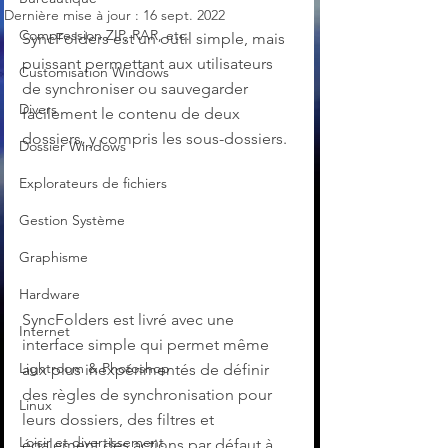
Dernière mise à jour :
16 sept. 2022
Compression ZIP, RAR, etc.
SyncFolders est un outil simple, mais 
puissant permettant aux utilisateurs 
Customisation Windows
de synchroniser ou sauvegarder 
Divers
facilement le contenu de deux 
dossiers, y compris les sous-dossiers.
Dossier Windows
Explorateurs de fichiers
Gestion Système
Graphisme
Hardware
SyncFolders est livré avec une 
Internet
interface simple qui permet même 
Lightroom & Photoshop
aux plus inexpérimentés de définir 
des règles de synchronisation pour 
Linux
leurs dossiers, des filtres et 
Loisir et divertissement
également des actions par défaut à 