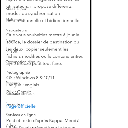
utilisateurs, il propose différents 
Mises à jour
modes de synchronisation 
Multimedia
unidirectionnelle et bidirectionnelle.
Navigateurs
Que vous souhaitiez mettre à jour la 
News
source, le dossier de destination ou 
les deux, copier seulement les 
Nirsoft
fichiers modifiés ou le contenu entier, 
Occupation disque
Sync Breeze peut tout faire.
Photographie
OS : Windows 8 & 10/11
Réseaux
Langue : anglais
Prix : Gratuit
Réseaux sociaux
Sécurité
Page officielle
Services en ligne
Post et texte d'après Kappa. Merci à 
Video
lui de l'avoir présenté sur le forum 