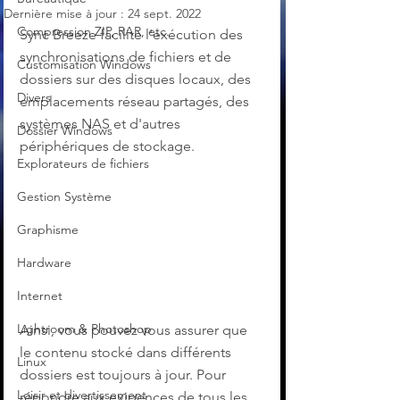
Dernière mise à jour :
24 sept. 2022
Compression ZIP, RAR, etc.
Sync Breeze facilite l'exécution des 
synchronisations de fichiers et de 
Customisation Windows
dossiers sur des disques locaux, des 
Divers
emplacements réseau partagés, des 
systèmes NAS et d'autres 
Dossier Windows
périphériques de stockage.
Explorateurs de fichiers
Gestion Système
Graphisme
Hardware
Internet
Lightroom & Photoshop
Ainsi, vous pouvez vous assurer que 
le contenu stocké dans différents 
Linux
dossiers est toujours à jour. Pour 
Loisir et divertissement
répondre aux exigences de tous les 