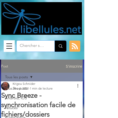
Post
S'inscrire
Tous les posts
Krigou Schnider
Tous les posts
29 oct. 2021
1 min de lecture
Sync Breeze -
Android, iOS
synchronisation facile de
Astuces
fichiers/dossiers
Bureautique