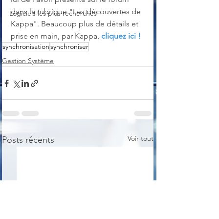
dans la rubrique "Les découvertes de 
Logiciels les plus recherchés
Kappa". Beaucoup plus de détails et 
prise en main, par Kappa, 
cliquez ici !
synchronisation
synchroniser
Gestion Système
Voir tout
Posts récents