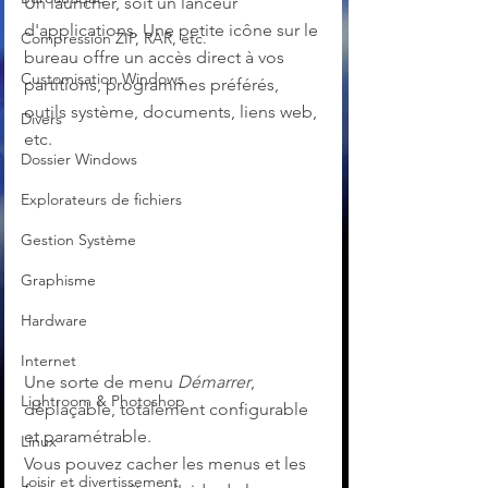
Un launcher, soit un lanceur 
d'applications. Une petite icône sur le 
Compression ZIP, RAR, etc.
bureau offre un accès direct à vos 
Customisation Windows
partitions, programmes préférés, 
outils système, documents, liens web, 
Divers
etc.
Dossier Windows
Explorateurs de fichiers
Gestion Système
Graphisme
Hardware
Internet
Une sorte de menu 
Démarrer
, 
Lightroom & Photoshop
déplaçable, totalement configurable 
et paramétrable.
Linux
Vous pouvez cacher les menus et les 
Loisir et divertissement