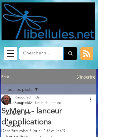
Post
S'inscrire
Tous les posts
Krigou Schnider
Tous les posts
8 sept. 2021
1 min de lecture
SyMenu - lanceur
Android, iOS
d'applications
Astuces
Dernière mise à jour :
1 févr. 2023
Bureautique