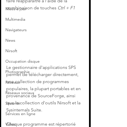
faire réapparaître à l'aide de la 
combinaison de touches 
Ctrl + F1
Mises à jour
Multimedia
Navigateurs
News
Nirsoft
Occupation disque
Le gestionnaire d'applications SPS 
Photographie
permet de télécharger directement, 
une collection de programmes 
Réseaux
populaires, la plupart portables et en 
Réseaux sociaux
provenance de SourceForge, ainsi 
que la collection d'outils Nirsoft et la 
Sécurité
Sysinternals Suite.
Services en ligne
Chaque programme est répertorié 
Video