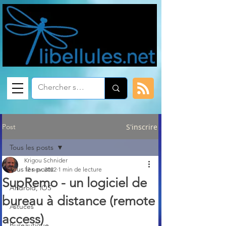
Post
S'inscrire
Tous les posts
Krigou Schnider
Tous les posts
12 nov. 2022
1 min de lecture
SupRemo - un logiciel de
Android, iOS
bureau à distance (remote
Astuces
access)
Bureautique