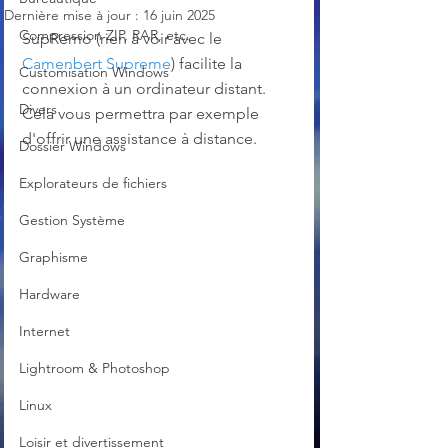
Dernière mise à jour :
16 juin 2025
Compression ZIP, RAR, etc.
SupRemo (rien à voir avec le 
Camenbert Supreme
) facilite la 
Customisation Windows
connexion à un ordinateur distant. 
Divers
Cela vous permettra par exemple 
d'offrir une assistance à distance.
Dossier Windows
Explorateurs de fichiers
Gestion Système
Graphisme
Hardware
Internet
Lightroom & Photoshop
Linux
Loisir et divertissement