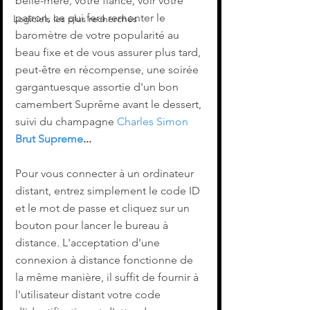
belle-mère, votre fiancé, voir votre 
patron, ce qui fera remonter le 
Logiciels les plus recherchés
baromètre de votre popularité au 
beau fixe et de vous assurer plus tard, 
peut-être en récompense, une soirée 
gargantuesque assortie d'un bon 
camembert Suprême avant le dessert, 
suivi du champagne 
Charles Simon
Brut Supreme
...
Pour vous connecter à un ordinateur 
distant, entrez simplement le code ID 
et le mot de passe et cliquez sur un 
bouton pour lancer le bureau à 
distance. L'acceptation d'une 
connexion à distance fonctionne de 
la même manière, il suffit de fournir à 
l'utilisateur distant votre code 