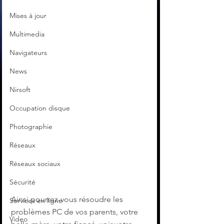
Mises à jour
Multimedia
Navigateurs
News
Nirsoft
Occupation disque
Photographie
Réseaux
Réseaux sociaux
Sécurité
Ainsi pourrez-vous résoudre les 
Services en ligne
problèmes PC de vos parents, votre 
Video