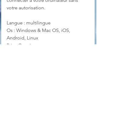
connecter à votre ordinateur sans 
votre autorisation.
Langue : multilingue
Os : Windows & Mac OS, iOS, 
Android, Linux
Prix : Gratuit pour un usage non 
professionnel
Page officielle pour version Windows
Page officielle pour version Linux
remote access
connexion à distance
Réseaux
Internet
Linux