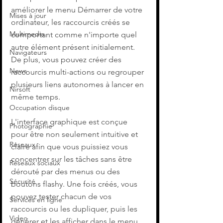
améliorer le menu Démarrer de votre 
Mises à jour
ordinateur, les raccourcis créés se 
Multimedia
comportant comme n'importe quel 
autre élément présent initialement. 
Navigateurs
De plus, vous pouvez créer des 
News
raccourcis multi-actions ou regrouper 
plusieurs liens autonomes à lancer en 
Nirsoft
même temps.
Occupation disque
L'interface graphique est conçue 
Photographie
pour être non seulement intuitive et 
Réseaux
claire afin que vous puissiez vous 
concentrer sur les tâches sans être 
Réseaux sociaux
dérouté par des menus ou des 
Sécurité
boutons flashy. Une fois créés, vous 
pouvez tester chacun de vos 
Services en ligne
raccourcis ou les dupliquer, puis les 
Video
générer et les afficher dans le menu 