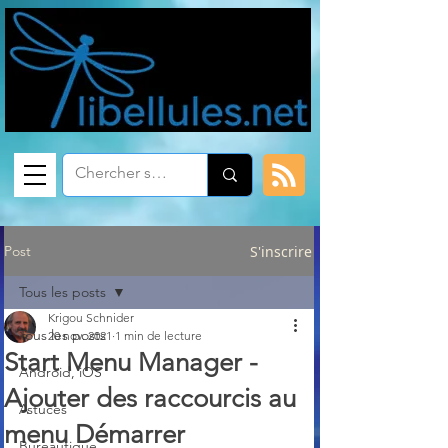
Post
S'inscrire
Tous les posts
Krigou Schnider
Tous les posts
20 nov. 2021
1 min de lecture
Start Menu Manager -
Android, iOS
Ajouter des raccourcis au
Astuces
menu Démarrer
Bureautique