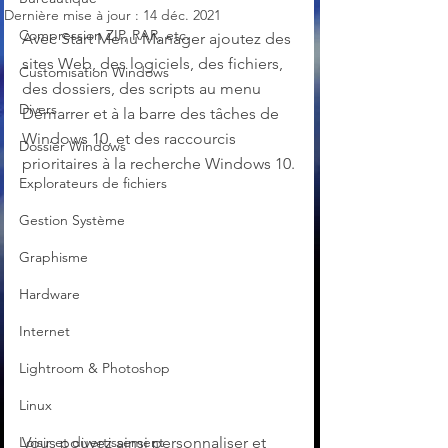
Dernière mise à jour :
14 déc. 2021
Compression ZIP, RAR, etc.
Avec Start Menu Manager ajoutez des 
sites Web, des logiciels, des fichiers, 
Customisation Windows
des dossiers, des scripts au menu 
Divers
Démarrer et à la barre des tâches de 
Windows 10, et des raccourcis 
Dossier Windows
prioritaires à la recherche Windows 10.
Explorateurs de fichiers
Gestion Système
Graphisme
Hardware
Internet
Lightroom & Photoshop
Linux
Vous pouvez ainsi personnaliser et 
Loisir et divertissement