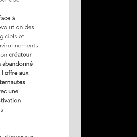
.face à 
évolution des 
giciels et 
nvironnements
son 
créateur 
'a abandonné 
 l'offre aux 
ternautes  
vec une 
tivation 
s 
, cliquez sur 