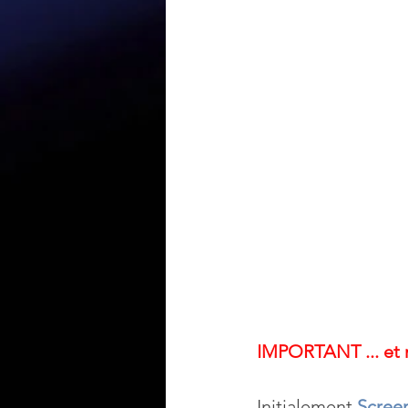
IMPORTANT ... et m
Initialement 
Screen