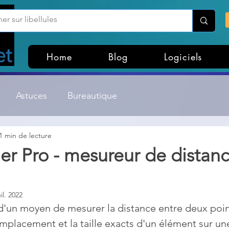
Home
Blog
Logiciels
Astuces
Bureautique
1 min de lecture
Customisation Windows
Divers
er Pro - mesureur de distanc
ateurs de fichiers
Gestion Système
Graphisme
uil. 2022
'un moyen de mesurer la distance entre deux point
Lightroom & Photoshop
Linux
emplacement et la taille exacts d'un élément sur u