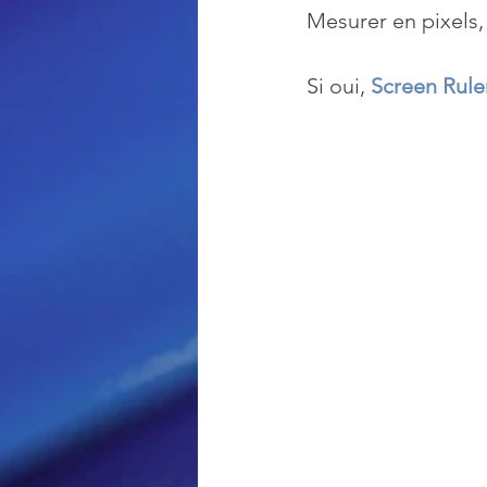
Mesurer en pixels,
Loisir et divertissement
Si oui, 
Screen Rule
Nirsoft
Occupation dis
Réseaux sociaux
Sécuri
Logiciels les plus recherché