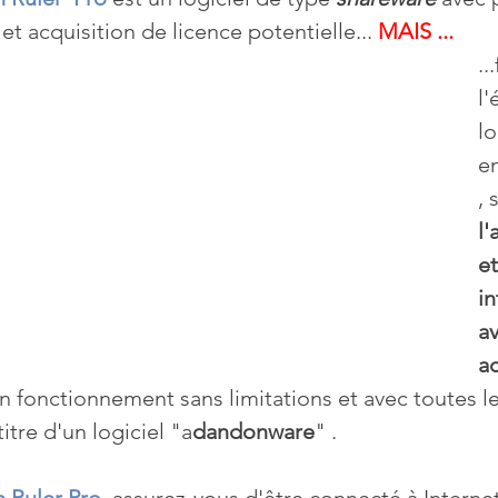
et acquisition de licence potentielle... 
MAIS ...
..
l'
lo
e
, 
l
et
in
a
ac
un fonctionnement sans limitations et avec toutes le
itre d'un logiciel "a
dandonware
" .  
 Ruler Pro
, assurez-vous d'être connecté à Internet