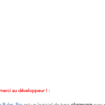
erci au développeur ! :
 Ruler  Pro
 est un logiciel de type 
shareware
 avec 