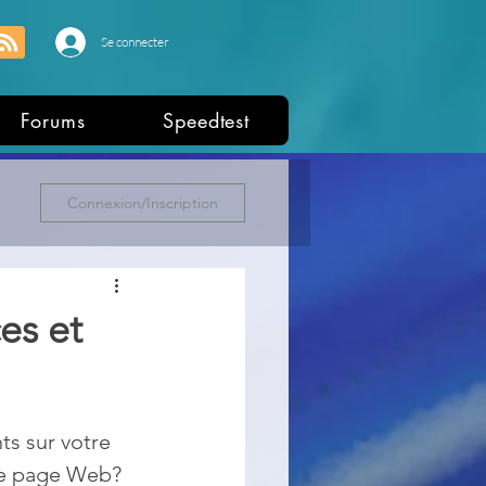
Se connecter
Forums
Speedtest
Connexion/Inscription
es et
s sur votre 
ne page Web? 