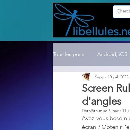
Tous les posts
Android, iOS
Kappa
10 juil. 2022
Compression ZIP, RAR, etc.
Screen Rul
d'angles
Dossier Windows
Explor
Dernière mise à jour :
11 j
Avez-vous besoin d
Hardware
Internet
écran ? Obtenir l'