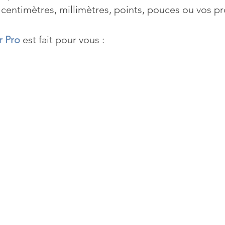
 centimètres, millimètres, points, pouces ou vos pr
Mises à jour
Multimedia
Navigateurs
News
r Pro
 est fait pour vous :
que
Photographie
Réseaux
té
Services en ligne
Video
s