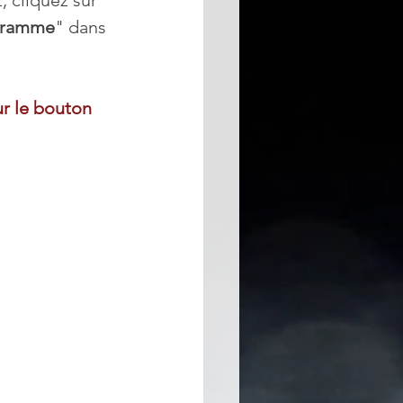
gramme
" dans 
r le bouton 