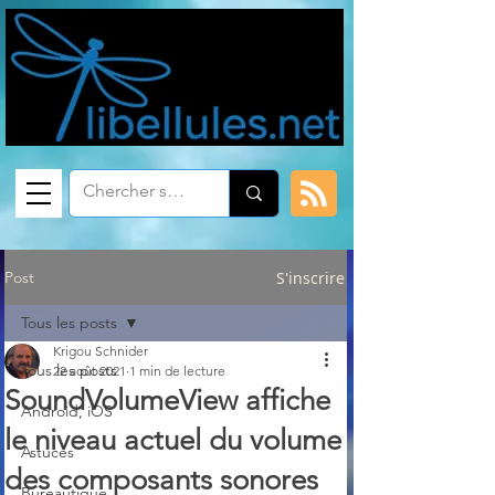
Post
S'inscrire
Tous les posts
Krigou Schnider
Tous les posts
22 août 2021
1 min de lecture
SoundVolumeView affiche
Android, iOS
le niveau actuel du volume
Astuces
des composants sonores
Bureautique