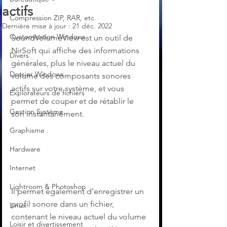
actifs
Compression ZIP, RAR, etc.
Dernière mise à jour :
21 déc. 2022
Customisation Windows
SoundVolumeView est un outil de 
NirSoft qui affiche des informations 
Divers
générales, plus le niveau actuel du 
Dossier Windows
volume des composants sonores 
actifs sur votre système, et vous 
Explorateurs de fichiers
permet de couper et de rétablir le 
Gestion Système
son instantanément.
Graphisme
Hardware
Internet
Lightroom & Photoshop
Il permet également d'enregistrer un 
profil sonore dans un fichier, 
Linux
contenant le niveau actuel du volume 
Loisir et divertissement