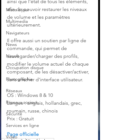
ainsi que l'état de tous les éléments, 
afin de pouvoir restaurer les niveaux 
Mises à jour
de volume et les paramètres 
Multimedia
ultérieurement.
Navigateurs
Il offre aussi un soutien par ligne de 
News
commande, qui permet de 
sauvegarder/charger des profils, 
Nirsoft
modifier le volume actuel de chaque 
Occupation disque
composant, de les désactiver/activer, 
Photographie
sans afficher d'interface utilisateur.
Réseaux
OS : Windows 8 & 10
Réseaux sociaux
Langue : anglais, hollandais, grec, 
roumain, russe, chinois
Sécurité
Prix : Gratuit
Services en ligne
Page officielle
Video