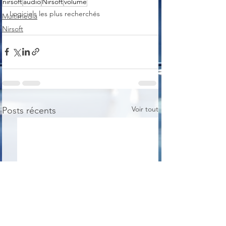
nirsoft
audio
Nirsoft
volume
Logiciels les plus recherchés
Multimedia
Nirsoft
Voir tout
Posts récents