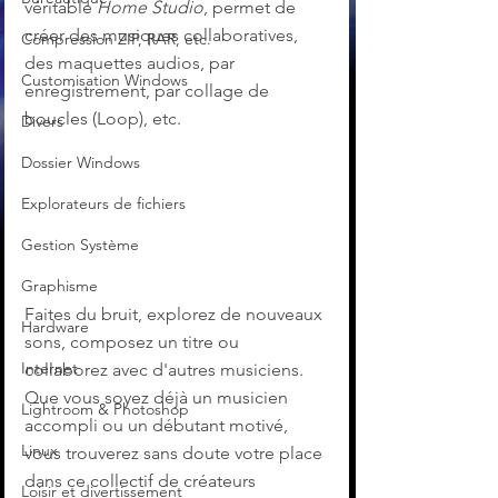
véritable 
Home Studio
, permet de 
créer des musiques collaboratives, 
Compression ZIP, RAR, etc.
des maquettes audios, par 
Customisation Windows
enregistrement, par collage de 
boucles (Loop), etc.
Divers
Dossier Windows
Explorateurs de fichiers
Gestion Système
Graphisme
Faites du bruit, explorez de nouveaux 
Hardware
sons, composez un titre ou 
Internet
collaborez avec d'autres musiciens. 
Que vous soyez déjà un musicien 
Lightroom & Photoshop
accompli ou un débutant motivé, 
Linux
vous trouverez sans doute votre place 
dans ce collectif de créateurs 
Loisir et divertissement