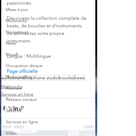
passionnés.
Mises à jour
Découvrez la collection complète de 
Multimedia
beats, de boucles et d'instruments, 
Navigateurs
ou connectez votre propre 
instrument. 
News
Nirsoft
Langue : Multilingue
Occupation disque
Page officielle
Photographie
audio
sound
loop
home studio
boucles
beats
Multimedia
Réseaux
Services en ligne
Réseaux sociaux
Sécurité
Services en ligne
Video