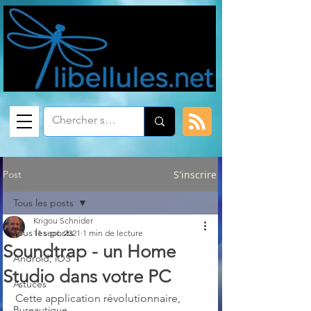
Post
S'inscrire
Tous les posts
Krigou Schnider
Tous les posts
11 sept. 2021
1 min de lecture
Soundtrap - un Home
Android, iOS
Studio dans votre PC
Astuces
Cette application révolutionnaire, 
Bureautique