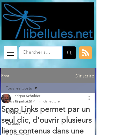
Post
S'inscrire
Tous les posts
Krigou Schnider
Tous les posts
12 juil. 2021
1 min de lecture
Snap Links permet par un
Android, iOS
seul clic, d'ouvrir plusieurs
Astuces
liens contenus dans une
Bureautique