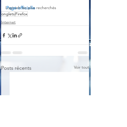
Logiciels les plus recherchés
Page officielle
onglets
Firefox
Internet
Voir tout
Posts récents