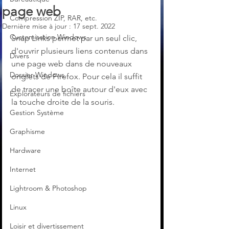
page web
Compression ZIP, RAR, etc.
Dernière mise à jour :
17 sept. 2022
Customisation Windows
Snap Links permet par un seul clic, 
d'ouvrir plusieurs liens contenus dans 
Divers
une page web dans de nouveaux 
Dossier Windows
onglets de Firefox. Pour cela il suffit 
de tracer une boîte autour d'eux avec 
Explorateurs de fichiers
la touche droite de la souris.
Gestion Système
Graphisme
Hardware
Internet
Lightroom & Photoshop
Linux
Loisir et divertissement