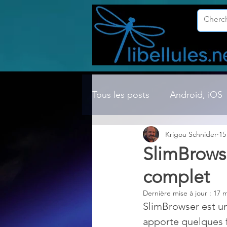
Tous les posts
Android, iOS
Krigou Schnider
15
Compression ZIP, RAR, etc.
SlimBrowse
complet
Dossier Windows
Explor
Dernière mise à jour :
17 m
SlimBrowser est un
Hardware
Internet
apporte quelques f