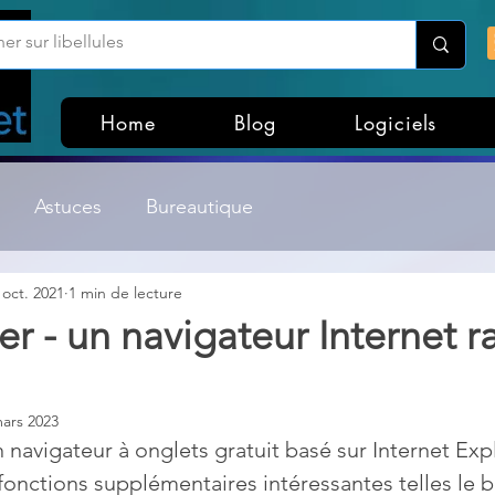
Home
Blog
Logiciels
Astuces
Bureautique
 oct. 2021
1 min de lecture
Customisation Windows
Divers
r - un navigateur Internet r
ateurs de fichiers
Gestion Système
Graphisme
ars 2023
 navigateur à onglets gratuit basé sur Internet Expl
Lightroom & Photoshop
Linux
onctions supplémentaires intéressantes telles le 