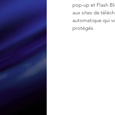
pop-up et Flash Bl
aux sites de téléc
Loisir et divertissement
automatique qui v
protégés.
Nirsoft
Occupation dis
Réseaux sociaux
Sécuri
Logiciels les plus recherché