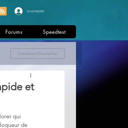
Se connecter
Forums
Speedtest
Connexion/Inscription
apide et
orer qui 
bloqueur de 