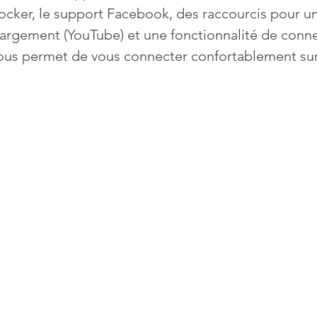
ocker, le support Facebook, des raccourcis pour un
hargement (YouTube) et une fonctionnalité de conn
Mises à jour
Multimedia
Navigateurs
News
ous permet de vous connecter confortablement sur 
que
Photographie
Réseaux
té
Services en ligne
Video
s