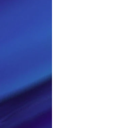
Loisir et divertissement
Nirsoft
Occupation dis
Réseaux sociaux
Sécuri
Logiciels les plus recherché