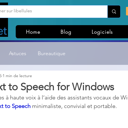
Home
Blog
Logiciels
Astuces
Bureautique
5
1 min de lecture
Customisation Windows
Divers
xt to Speech for Windows
tes à haute voix à l’aide des assistants vocaux de 
ateurs de fichiers
Gestion Système
Graphisme
xt to Speech
 minimaliste, convivial et portable.
Lightroom & Photoshop
Linux