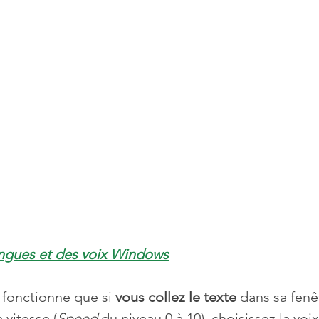
angues et des voix Windows
 fonctionne que si 
vous collez le texte 
dans sa fenê
 vitesse (
Speed
 du niveau 0 à 10), choisissez la vo