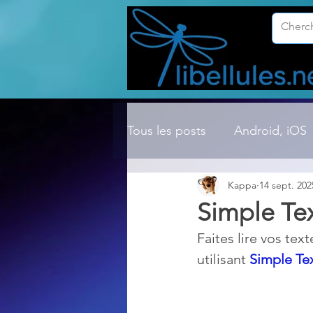
Tous les posts
Android, iOS
Kappa
14 sept. 202
Compression ZIP, RAR, etc.
Simple Te
Faites lire vos tex
Dossier Windows
Explor
utilisant 
Simple Te
Hardware
Internet