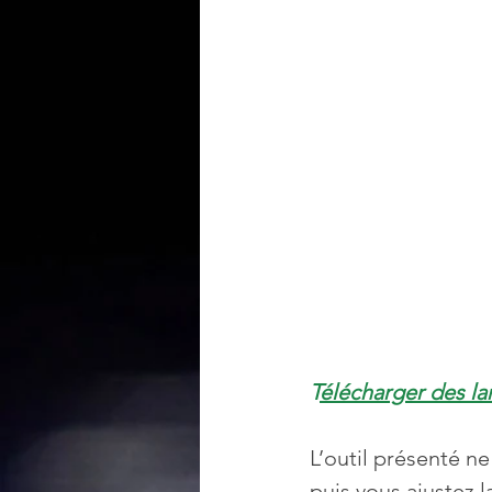
T
élécharger des l
L’outil présenté ne
puis vous ajustez la