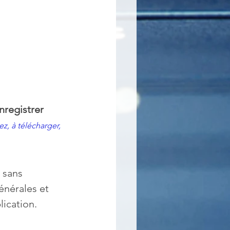
nregistrer 
ez, à télécharger, 
 sans 
énérales et 
lication.