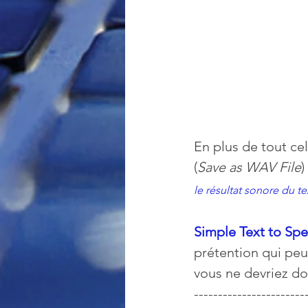
En plus de tout cela
(
Save as WAV File
)
le résultat sonore du te
Simple Text to Sp
prétention qui peut
vous ne devriez do
-----------------------