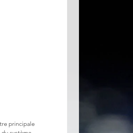
tre principale 
ix du système 