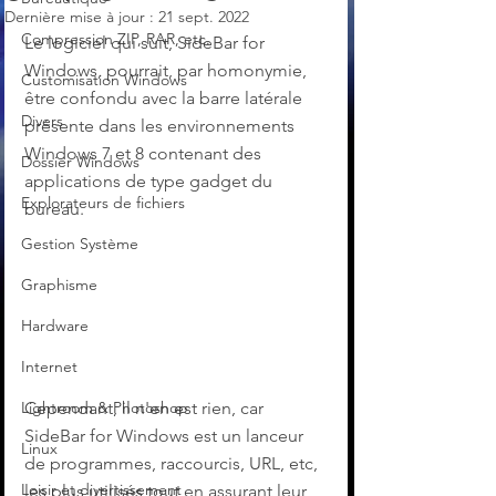
Dernière mise à jour :
21 sept. 2022
Compression ZIP, RAR, etc.
Le logiciel qui suit, SideBar for 
Windows, pourrait, par homonymie, 
Customisation Windows
être confondu avec la barre latérale 
Divers
présente dans les environnements 
Windows 7 et 8 contenant des 
Dossier Windows
applications de type gadget du 
Explorateurs de fichiers
bureau.
Gestion Système
Graphisme
Hardware
Internet
Cependant, il n'en est rien, car 
Lightroom & Photoshop
SideBar for Windows est un lanceur 
Linux
de programmes, raccourcis, URL, etc, 
Loisir et divertissement
les plus utilisés tout en assurant leur 