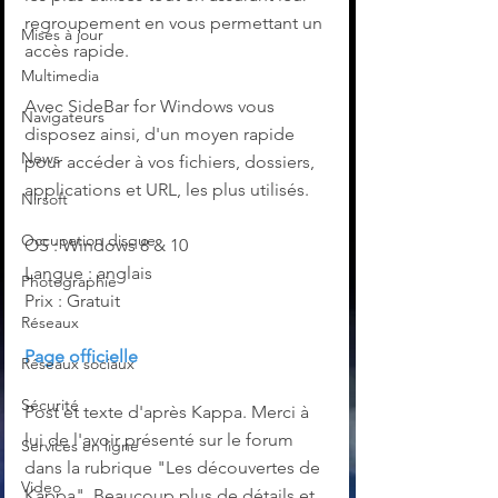
regroupement en vous permettant un 
Mises à jour
accès rapide.
Multimedia
Avec SideBar for Windows vous 
Navigateurs
disposez ainsi, d'un moyen rapide 
News
pour accéder à vos fichiers, dossiers, 
applications et URL, les plus utilisés.
Nirsoft
Occupation disque
OS : Windows 8 & 10
Langue : anglais
Photographie
Prix : Gratuit
Réseaux
Page officielle
Réseaux sociaux
Sécurité
Post et texte d'après Kappa. Merci à 
lui de l'avoir présenté sur le forum 
Services en ligne
dans la rubrique "Les découvertes de 
Video
Kappa". Beaucoup plus de détails et 