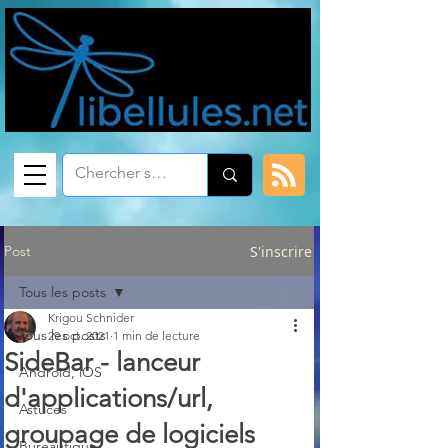
Post
S'inscrire
Tous les posts
Krigou Schnider
Tous les posts
29 oct. 2021
1 min de lecture
SideBar - lanceur
Android, iOS
d'applications/url,
Astuces
groupage de logiciels
Bureautique