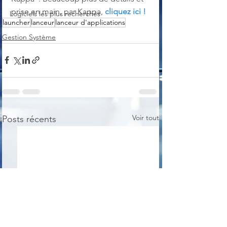
prise en main, par Kappa, 
cliquez ici !
Logiciels les plus recherchés
launcher
lanceur
lanceur d'applications
Gestion Système
Voir tout
Posts récents