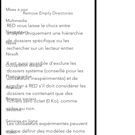
Mises à jour
Remove Empty Directories
Multimedia
RED vous laisse le choix entre 
Navigateurs
analyser uniquement une hiérarchie 
de dossiers spécifique ou les 
News
rechercher sur un lecteur entier.
Nirsoft
Il est aussi possible d'exclure les 
Occupation disque
dossiers système (conseillé pour les 
Photographie
utilisateurs inexpérimentés) et de 
signifier à RED s'il doit considérer les 
Réseaux
dossiers ne contenant que des 
Réseaux sociaux
fichiers zéro octet (0 Ko), comme 
vides ou non.
Sécurité
Services en ligne
Les utilisateurs expérimentés peuvent 
même définir des modèles de noms 
Video