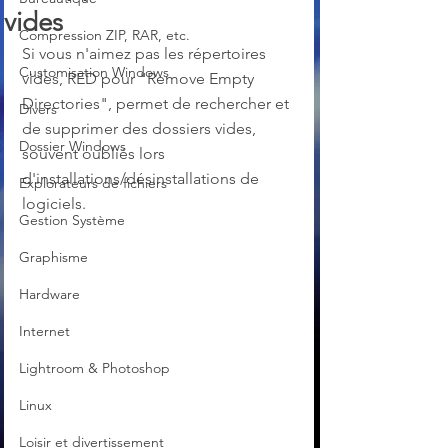
vides
Compression ZIP, RAR, etc.
Si vous n'aimez pas les répertoires 
Customisation Windows
vides, RED pour "Remove Empty 
Directories", permet de rechercher et 
Divers
de supprimer des dossiers vides, 
Dossier Windows
souvent oubliés lors 
d'installations/désinstallations de 
Explorateurs de fichiers
logiciels.
Gestion Système
Graphisme
Hardware
Internet
Lightroom & Photoshop
Linux
Loisir et divertissement