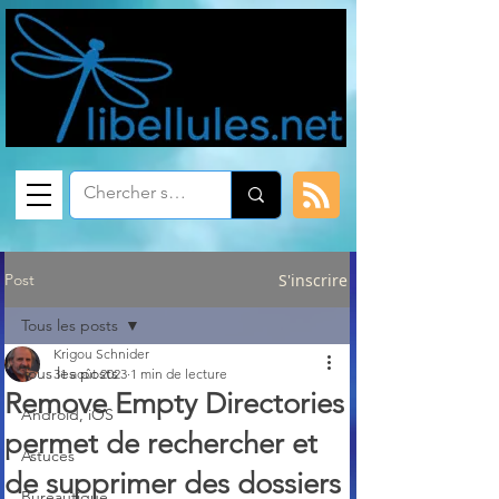
Post
S'inscrire
Tous les posts
Krigou Schnider
Tous les posts
31 août 2023
1 min de lecture
Remove Empty Directories
Android, iOS
permet de rechercher et
Astuces
de supprimer des dossiers
Bureautique