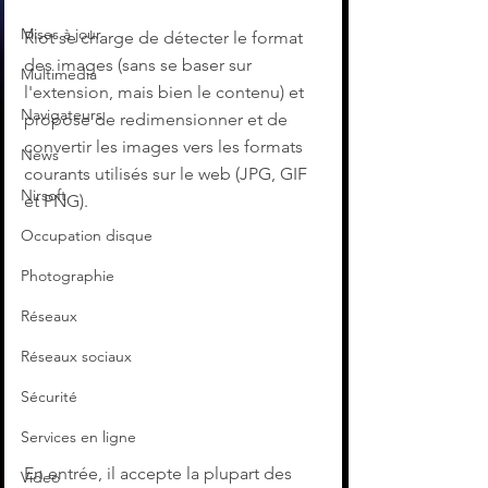
Mises à jour
Riot se charge de détecter le format 
des images (sans se baser sur 
Multimedia
l'extension, mais bien le contenu) et 
Navigateurs
propose de redimensionner et de 
convertir les images vers les formats 
News
courants utilisés sur le web (JPG, GIF 
Nirsoft
et PNG).
Occupation disque
Photographie
Réseaux
Réseaux sociaux
Sécurité
Services en ligne
En entrée, il accepte la plupart des 
Video