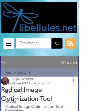
Post
S'inscrire
Tous les posts
Krigou Schnider
Tous les posts
29 déc. 2022
1 min de lecture
Radical Image
Android, iOS
Optimization Tool
Astuces
Radical Image Optimization Tool 
Bureautique