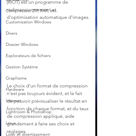
(RIOT) est un programme de 
redimensionnement et 
Compression ZIP, RAR, etc.
d'optimisation automatique d'images.
Customisation Windows
Divers
Dossier Windows
Explorateurs de fichiers
Gestion Système
Graphisme
Le choix d'un format de compression 
Hardware
n'est pas toujours évident, et le fait 
Internet
de pouvoir prévisualiser le résultat en 
fonction de chaque format, et du taux 
Lightroom & Photoshop
de compression appliqué, aide 
Linux
grandement à faire ses choix et 
réglages.
Loisir et divertissement