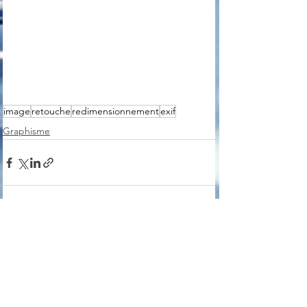
image
retouche
redimensionnement
exif
Graphisme
Voir tout
Posts récents