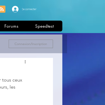
Se connecter
Forums
Speedtest
Connexion/Inscription
ur tous ceux 
urs, les 