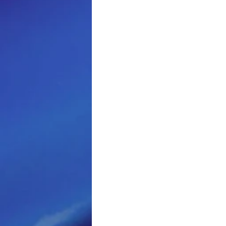
Loisir et divertissement
Nirsoft
Occupation dis
Réseaux sociaux
Sécuri
Logiciels les plus recherché