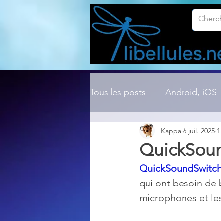
Tous les posts
Android, iOS
Kappa
6 juil. 2025
1
Compression ZIP, RAR, etc.
QuickSoun
QuickSoundSwitch
Dossier Windows
Explor
qui ont besoin de b
microphones et les
Hardware
Internet