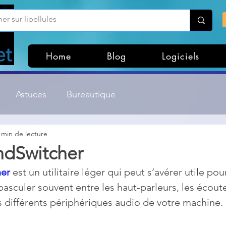
Home
Blog
Logiciels
Astuces
Bureautique
 min de lecture
Customisation Windows
Divers
dSwitcher
er
 est un utilitaire léger qui peut s’avérer utile po
ateurs de fichiers
Gestion Système
Graphisme
asculer souvent entre les haut-parleurs, les écoute
 différents périphériques audio de votre machine.
Lightroom & Photoshop
Linux