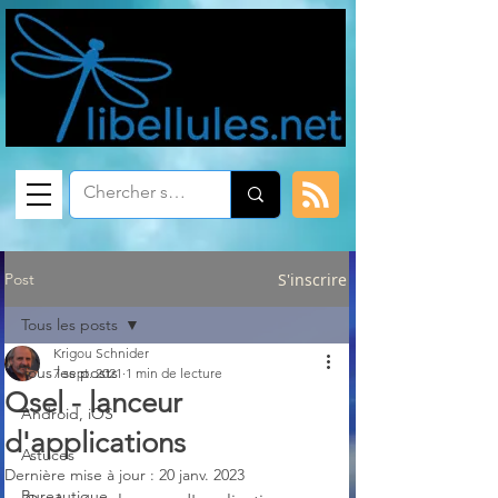
Post
S'inscrire
Tous les posts
Krigou Schnider
Tous les posts
7 sept. 2021
1 min de lecture
Qsel - lanceur
Android, iOS
d'applications
Astuces
Dernière mise à jour :
20 janv. 2023
Bureautique