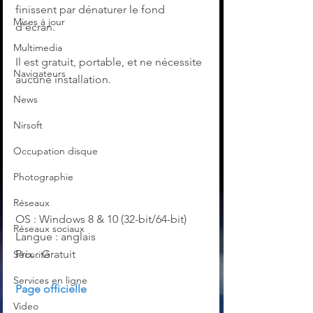
finissent par dénaturer le fond 
Mises à jour
d'écran.
Multimedia
Il est gratuit, portable, et ne nécessite 
Navigateurs
aucune installation.
News
Nirsoft
Occupation disque
Photographie
Réseaux
OS : Windows 8 & 10 (32-bit/64-bit)
Réseaux sociaux
Langue : anglais
Prix : Gratuit
Sécurité
Services en ligne
Page officielle
Video