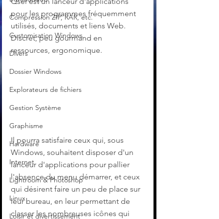
Qsel est un lanceur d'applications 
pour les programmes fréquemment 
Compression ZIP, RAR, etc.
utilisés, documents et liens Web. 
Customisation Windows
Discret, peu gourmand en 
ressources, ergonomique.
Divers
Dossier Windows
Explorateurs de fichiers
Gestion Système
Graphisme
Il pourra satisfaire ceux qui, sous 
Hardware
Windows, souhaitent disposer d'un 
Internet
lanceur d'applications pour pallier 
l'absence du menu démarrer, et ceux 
Lightroom & Photoshop
qui désirent faire un peu de place sur 
Linux
leur bureau, en leur permettant de 
classer les nombreuses icônes qui 
Loisir et divertissement