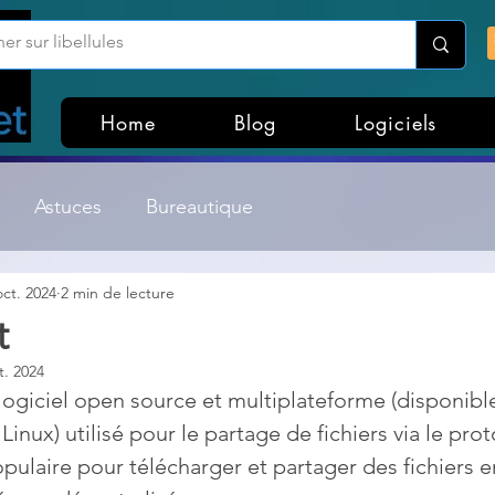
Home
Blog
Logiciels
Astuces
Bureautique
oct. 2024
2 min de lecture
Customisation Windows
Divers
t
t. 2024
ateurs de fichiers
Gestion Système
Graphisme
 logiciel open source et multiplateforme (disponible
nux) utilisé pour le partage de fichiers via le prot
populaire pour télécharger et partager des fichiers en
Lightroom & Photoshop
Linux