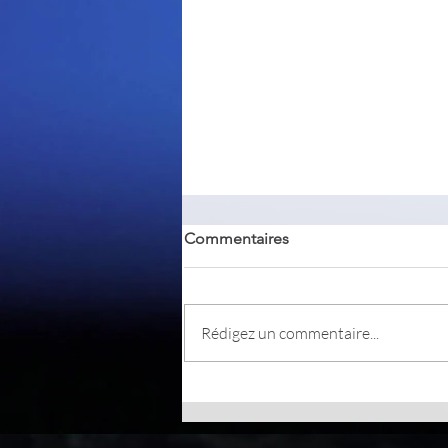
Commentaires
Rédigez un commentaire...
Tixati, logiciel BitTorrent pour
Windows et Linux