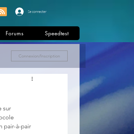
Se connecter
Forums
Speedtest
Connexion/Inscription
 sur 
ocole 
 pair-à-pair 