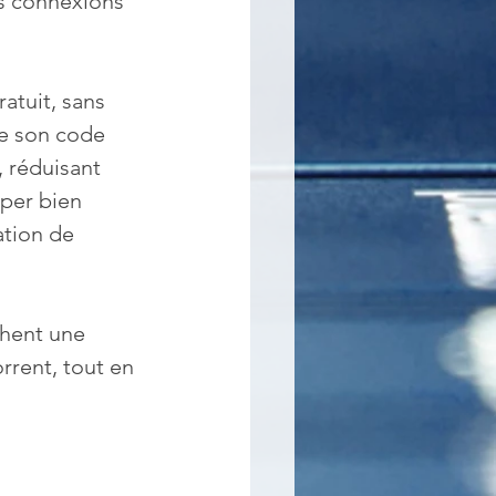
es connexions 
atuit, sans 
ue son code 
 réduisant 
uper bien 
ation de 
chent une 
rrent, tout en 