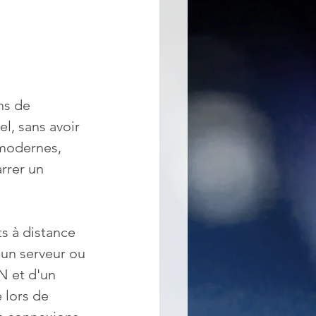
ns de 
l, sans avoir 
 modernes, 
rrer un 
s à distance 
r un serveur ou 
N et d'un 
 lors de 