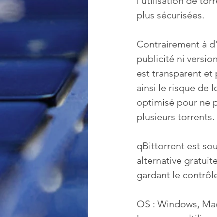
l'utilisation de to
plus sécurisées.
Contrairement à d'a
publicité ni versio
est transparent et
ainsi le risque de l
optimisé pour ne p
plusieurs torrents.
qBittorrent est so
alternative gratuit
gardant le contrôle
OS : Windows, Mac