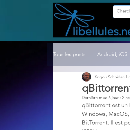
Tous les posts
Android, iOS
Krigou Schnider
1 
Compression ZIP, RAR, etc.
qBittorren
Dernière mise à jour :
2 oc
Dossier Windows
Explor
qBittorrent est un
Windows, MacOS, Li
BitTorrent. Il est 
Hardware
Internet