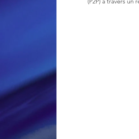
(P2P) à travers un 
Loisir et divertissement
Nirsoft
Occupation dis
Réseaux sociaux
Sécuri
Logiciels les plus recherché