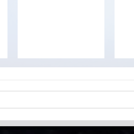
FrostWire - client BitTorrent
PicoT
minu