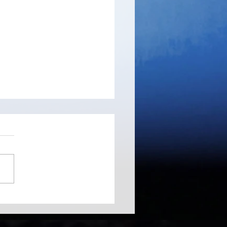
orrent - client BitTorrent
scule mais musclé