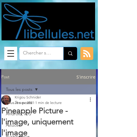
Post
S'inscrire
Tous les posts
Krigou Schnider
Tous les posts
21 nov. 2021
1 min de lecture
Pineapple Picture -
Android, iOS
l'image, uniquement
Astuces
l'image
Bureautique