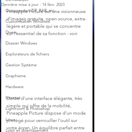
Dernière mise à jour :
14 févr. 2023
Compression ZIP, RAR, etc.
Pineapple Picture est une visionneuse 
d'images gratuite, open source, extra-
Customisation Windows
légère et portable qui se concentre 
Divers
sur l'essentiel de sa fonction : voir.
Dossier Windows
Explorateurs de fichiers
Gestion Système
Graphisme
Hardware
Internet
Dotée d'une interface élégante, très 
simple qui offre de la mobilité, 
Lightroom & Photoshop
Pineapple Picture dispose d'un mode 
Linux
protégé pour verrouiller l'outil sur 
votre écran. Un équilibre parfait entre 
Loisir et divertissement