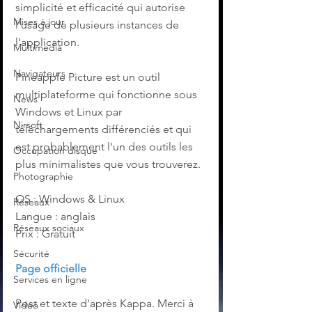
simplicité et efficacité qui autorise 
Mises à jour
l'usage de plusieurs instances de 
l'application.
Multimedia
Navigateurs
Pineapple Picture est un outil 
multiplateforme qui fonctionne sous 
News
Windows et Linux par 
Nirsoft
téléchargements différenciés et qui 
est probablement l'un des outils les 
Occupation disque
plus minimalistes que vous trouverez.
Photographie
OS : Windows & Linux
Réseaux
Langue : anglais
Réseaux sociaux
Prix : Gratuit
Sécurité
Page officielle
Services en ligne
Post et texte d'après Kappa. Merci à 
Video