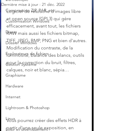
Dernière mise à jour :
21 déc. 2022
Compression ZIP, RAR, etc.
Logiciel de retouche d'images libre 
et open source (GPL3) qui gère 
Customisation Windows
efficacement, avant tout, les fichiers 
Divers
RAW mais aussi les fichiers bitmap, 
TIFF, JPEG, BMP, PNG et bien d'autres.
Dossier Windows
Modification du contraste, de la 
Explorateurs de fichiers
luminosité, balance des blancs, outils 
pour la correction du bruit, filtres, 
Gestion Système
calques, noir et blanc, sépia…
Graphisme
Hardware
Internet
Lightroom & Photoshop
Linux
Vous pourrez créer des effets HDR à 
partir d'une seule exposition, en 
Loisir et divertissement