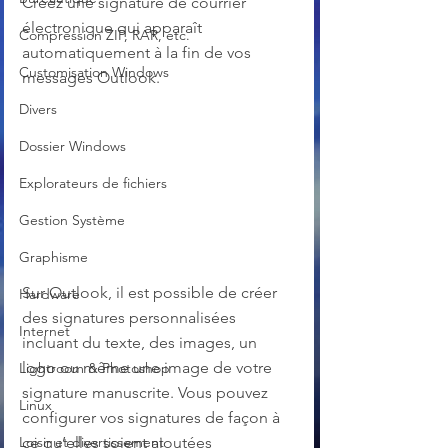
Créez une signature de courrier 
électronique qui apparaît 
Compression ZIP, RAR, etc.
automatiquement à la fin de vos 
Customisation Windows
messages Outlook.
Divers
Dossier Windows
Explorateurs de fichiers
Gestion Système
Graphisme
Sur Outlook, il est possible de créer 
Hardware
des signatures personnalisées 
Internet
incluant du texte, des images, un 
logo ou même une image de votre 
Lightroom & Photoshop
signature manuscrite. Vous pouvez 
Linux
configurer vos signatures de façon à 
Loisir et divertissement
ce qu’elles soient ajoutées 