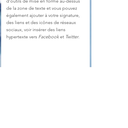
d’outils de mise en forme au-dessus 
de la zone de texte et vous pouvez 
également ajouter à votre signature, 
des liens et des icônes de réseaux 
sociaux, voir insérer des liens 
hypertexte vers 
Facebook
 et 
Twitter
.
D'après le support Microsoft
https://support.office.com
Outlook
support Outlook
signature