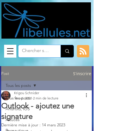
Post
S'inscrire
Tous les posts
Krigou Schnider
Tous les posts
16 oct. 2021
2 min de lecture
Outlook - ajoutez une
Android, iOS
signature
Astuces
Dernière mise à jour :
14 mars 2023
Bureautique