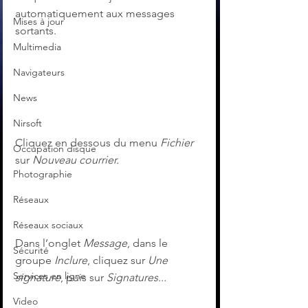
automatiquement aux messages 
Mises à jour
sortants.
Multimedia
Navigateurs
News
Nirsoft
Cliquez en dessous du menu 
Fichier
Occupation disque
sur 
Nouveau courrier.
Photographie
Réseaux
Réseaux sociaux
Dans l’onglet 
Message
, dans le 
Sécurité
groupe 
Inclure
, cliquez sur 
Une 
Services en ligne
signature
, puis sur 
Signatures...
Video