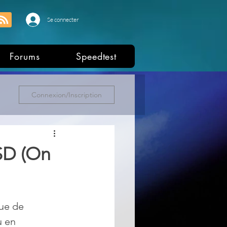
Se connecter
Forums
Speedtest
Connexion/Inscription
SD (On
ue de 
u en 