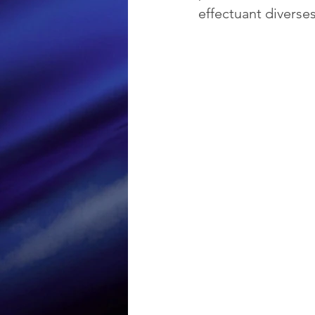
effectuant diverses
Loisir et divertissement
Nirsoft
Occupation dis
Réseaux sociaux
Sécuri
Logiciels les plus recherché