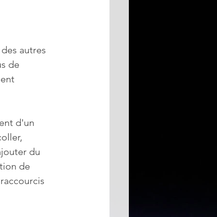
 des autres 
us de 
ent 
ent d'un 
ller, 
ajouter du 
ation de 
 raccourcis 