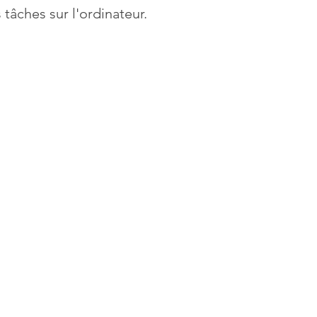
 tâches sur l'ordinateur.
Mises à jour
Multimedia
Navigateurs
News
que
Photographie
Réseaux
té
Services en ligne
Video
s