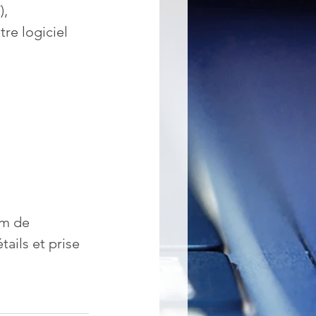
, 
re logiciel 
um de 
ails et prise 