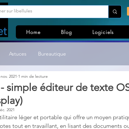
Home
Blog
Logiciels
Astuces
Bureautique
 nov. 2021
1 min de lecture
Customisation Windows
Divers
- simple éditeur de texte O
play)
ateurs de fichiers
Gestion Système
Graphisme
éc. 2021
ilitaire léger et portable qui offre un moyen pratiq
Lightroom & Photoshop
Linux
otes tout en travaillant, en lisant des documents o