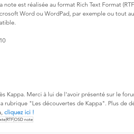
a note est réalisée au format Rich Text Format (RTF)
crosoft Word ou WordPad, par exemple ou tout aut
tible.
10
ès Kappa. Merci à lui de l'avoir présenté sur le for
 la rubrique "Les découvertes de Kappa". Plus de dét
, 
cliquez ici !
xte
RTF
OSD note