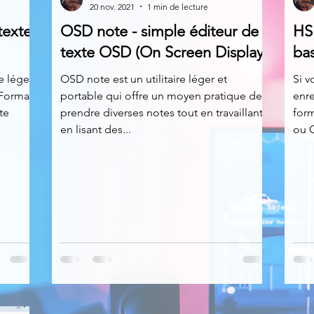
20 nov. 2021
1 min de lecture
texte
OSD note - simple éditeur de
HS 
News
Nirsoft
Occupation disque
texte OSD (On Screen Display)
ba
e léger
OSD note est un utilitaire léger et
Si v
 Format)
portable qui offre un moyen pratique de
enre
Réseaux sociaux
Sécurité
Services en ligne
te
prendre diverses notes tout en travaillant,
for
en lisant des...
ou O
s recherchés