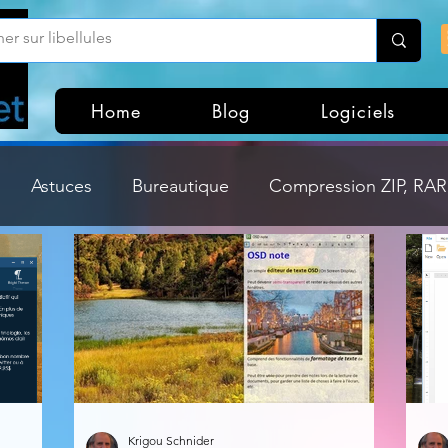
Home
Blog
Logiciels
Astuces
Bureautique
Compression ZIP, RAR,
Divers
Dossier Windows
Explorateurs de fichi
isme
Hardware
Internet
Linux
Loisir et divertissement
Mises à jour
Krigou Schnider