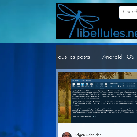
Tous les posts
Android, iOS
Customisation Windows
Gestion Système
Graph
Lightroom & Photoshop
Krigou Schnider