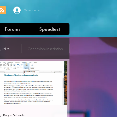
Se connecter
Forums
Speedtest
 etc.
Connexion/Inscription
ers
Krigou Schnider