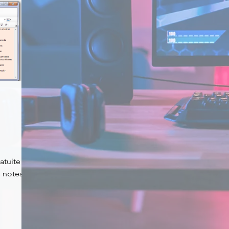
atuite
s notes