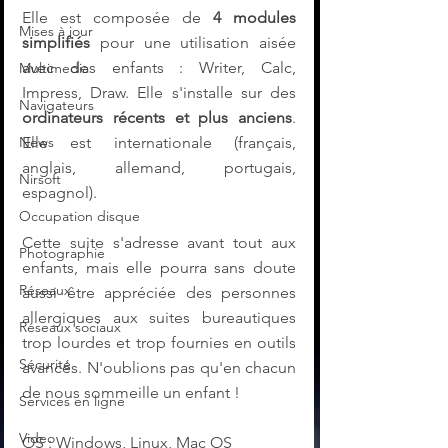
Elle est composée de 
4 modules 
Mises à jour
simplifiés
 pour une utilisation aisée 
avec des enfants : Writer, Calc, 
Multimedia
Impress, Draw. Elle s'installe sur des 
Navigateurs
ordinateurs récents et plus anciens
. 
News
Elle est internationale (français, 
anglais, allemand, portugais, 
Nirsoft
espagnol).
Occupation disque
Cette suite s'adresse avant tout aux 
Photographie
enfants, mais elle pourra sans doute 
Réseaux
aussi être appréciée des personnes 
allergiques aux suites bureautiques 
Réseaux sociaux
trop lourdes et trop fournies en outils 
Sécurité
avancés. N'oublions pas qu'en chacun 
de nous sommeille un enfant ! 
Services en ligne
Video
OS : Windows, Linux, Mac OS