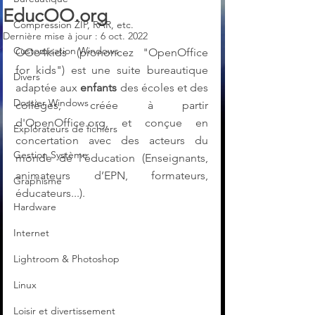
EducOO.org
Compression ZIP, RAR, etc.
Dernière mise à jour :
6 oct. 2022
Customisation Windows
OOo4kids (prononcez "OpenOffice 
for kids") est une suite bureautique 
Divers
adaptée aux 
enfants 
des écoles et des 
Dossier Windows
collèges, créée à partir 
d'OpenOffice.org, et conçue en 
Explorateurs de fichiers
concertation avec des acteurs du 
Gestion Système
monde de l’éducation (Enseignants, 
animateurs d’EPN, formateurs, 
Graphisme
éducateurs...).
Hardware
Internet
Lightroom & Photoshop
Linux
Loisir et divertissement