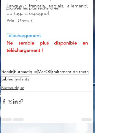
Langue : français, anglais, allemand, 
Logiciels les plus recherchés
portugais, espagnol
Prix : Gratuit
Téléchargement
Ne semble plus disponible en 
téléchargement !
dessin
bureautique
MacOS
traitement de texte
tableur
enfants
Bureautique