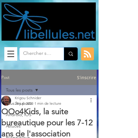
Post
S'inscrire
Tous les posts
Krigou Schnider
Tous les posts
23 juil. 2021
1 min de lecture
OOo4Kids, la suite
Android, iOS
bureautique pour les 7-12
Astuces
ans de l'association
Bureautique