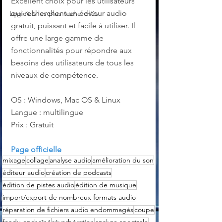
Excellent choix pour les utilisateurs 
qui recherchent un éditeur audio 
Logiciels les plus recherchés
gratuit, puissant et facile à utiliser. Il 
offre une large gamme de 
fonctionnalités pour répondre aux 
besoins des utilisateurs de tous les 
niveaux de compétence.
OS : Windows, Mac OS & Linux
Langue : multilingue 
Prix : Gratuit
Page officielle
mixage
collage
analyse audio
amélioration du son
éditeur audio
création de podcasts
édition de pistes audio
édition de musique
import/export de nombreux formats audio
réparation de fichiers audio endommagés
coupe