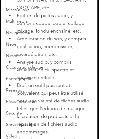
OGG, APE, etc.
Mises à jour
Édition de pistes audio, y 
Multimedia
compris coupe, copie, collage, 
mixage, fondu enchaîné, etc.
Navigateurs
Amélioration du son, y compris 
News
égalisation, compression, 
réverbération, etc.
Nirsoft
Analyse audio, y compris 
Occupation disque
visualisation du spectre et 
analyse spectrale.
Photographie
Bref, un outil puissant et 
Réseaux
polyvalent qui peut être utilisé 
pour une variété de tâches audio, 
Réseaux sociaux
telles que l'édition de musique, 
Sécurité
la création de podcasts et la 
réparation de fichiers audio 
Services en ligne
endommagés.
Video