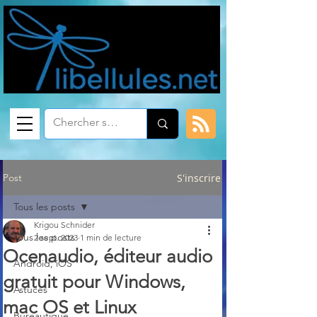
Post
S'inscrire
Tous les posts
Krigou Schnider
Tous les posts
2 sept. 2023
1 min de lecture
Ocenaudio, éditeur audio
Android, iOS
gratuit pour Windows,
Astuces
mac OS et Linux
Bureautique