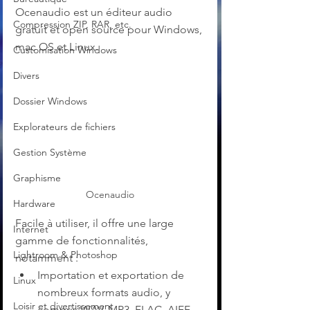
Ocenaudio est un éditeur audio 
Compression ZIP, RAR, etc.
gratuit et open source pour Windows, 
mac OS et Linux. 
Customisation Windows
Divers
Dossier Windows
Explorateurs de fichiers
Gestion Système
Graphisme
Ocenaudio
Hardware
Facile à utiliser, il offre une large 
Internet
gamme de fonctionnalités, 
Lightroom & Photoshop
notamment :
Importation et exportation de 
Linux
nombreux formats audio, y 
Loisir et divertissement
compris WAV, MP3, FLAC, AIFF, 