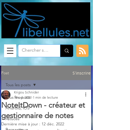
Post
S'inscrire
Tous les posts
Krigou Schnider
Tous les posts
19 oct. 2021
1 min de lecture
NoteItDown - créateur et
Android, iOS
gestionnaire de notes
Astuces
Dernière mise à jour :
12 déc. 2022
Bureautique