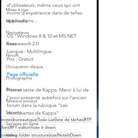
d'utilisateurs, même ceux qui ont 
Mises à jour
moins d'expérience dans de telles 
applications...
Multimedia
Navigateurs
OS : Windows 8 & 10 et MS.NET 
Framework 2.0
News
Langue : Multilingue
Nirsoft
Prix : Gratuit
Occupation disque
Page officielle
Photographie
Réseaux
‌Post et texte de Kappa. Merci à lui de 
l'avoir présenté autrefois sur l'ancien 
Réseaux sociaux
forum dans la rubrique "Les 
Sécurité
découvertes de Kappa"
notes
bureautique
Todo List
liste de tâches
RTF
Services en ligne
font
RFT editor
note it down
creating folder structure
Video
size
NoteItDown