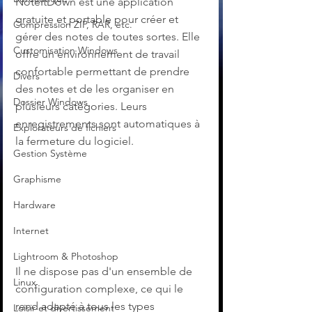
NoteItDown est une application 
gratuite et portable pour créer et 
Compression ZIP, RAR, etc.
gérer des notes de toutes sortes. Elle 
Customisation Windows
offre un environnement de travail 
confortable permettant de prendre 
Divers
des notes et de les organiser en 
Dossier Windows
plusieurs catégories. Leurs 
enregistrements sont automatiques à 
Explorateurs de fichiers
la fermeture du logiciel.
Gestion Système
Graphisme
Hardware
Internet
Lightroom & Photoshop
Il ne dispose pas d'un ensemble de 
Linux
configuration complexe, ce qui le 
rend adapté à tous les types 
Loisir et divertissement