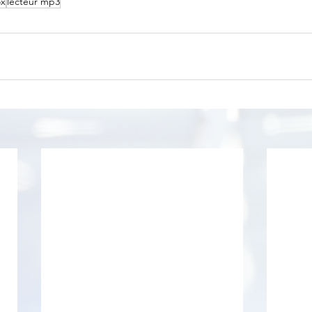
ox
lecteur mp3