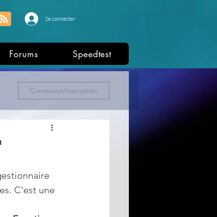
Se connecter
Forums
Speedtest
Connexion/Inscription
"
estionnaire 
es. C'est une 