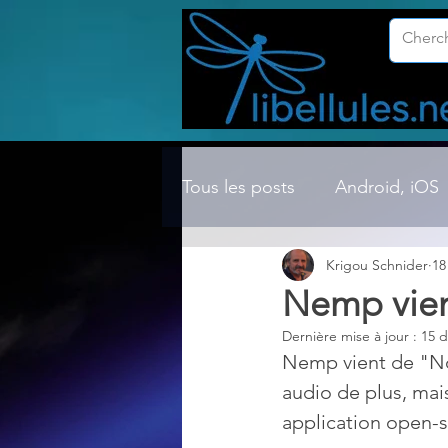
Tous les posts
Android, iOS
Krigou Schnider
18
Compression ZIP, RAR, etc.
Nemp vien
Dernière mise à jour :
15 d
Dossier Windows
Explor
Nemp vient de "No
audio de plus, mai
application open-s
Hardware
Internet