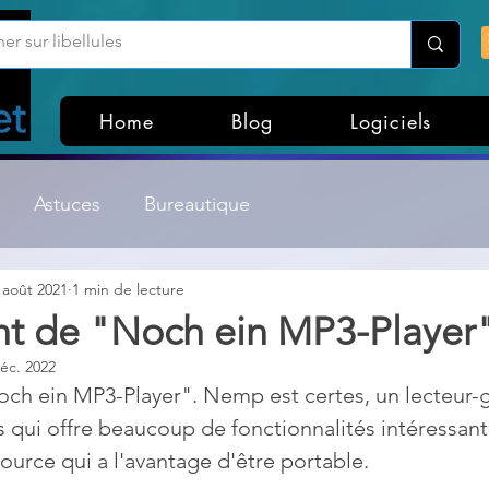
Home
Blog
Logiciels
Astuces
Bureautique
 août 2021
1 min de lecture
Customisation Windows
Divers
t de "Noch ein MP3-Player
éc. 2022
ateurs de fichiers
Gestion Système
Graphisme
ch ein MP3-Player". Nemp est certes, un lecteur-g
s qui offre beaucoup de fonctionnalités intéressant
ource qui a l'avantage d'être portable.
Lightroom & Photoshop
Linux