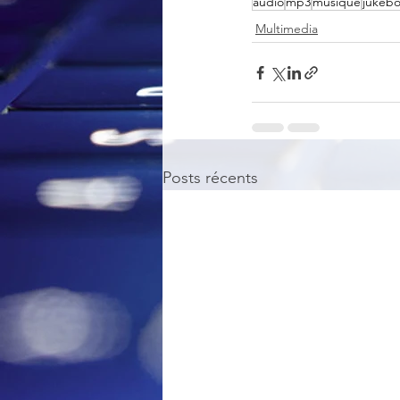
audio
mp3
musique
jukeb
Multimedia
Posts récents