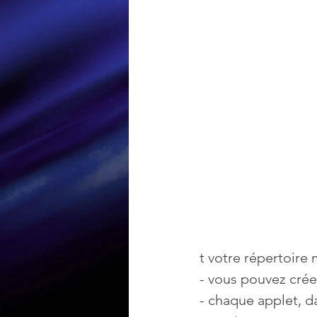
Loisir et divertissement
Nirsoft
Occupation dis
Réseaux sociaux
Sécuri
Logiciels les plus recherché
t votre répertoire 
- vous pouvez créer
- chaque applet, d