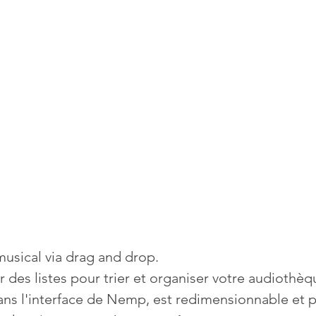
Mises à jour
Multimedia
Navigateurs
News
que
Photographie
Réseaux
té
Services en ligne
Video
s
musical via drag and drop.
 des listes pour trier et organiser votre audiothèq
ans l'interface de Nemp, est redimensionnable et 