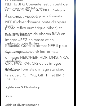
NEF To JPG Converter est un outil de 
Compression ZIP, RAR, etc.
conversion de photos NEF. Pratique, 
il convertit les photos aux formats 
Customisation Windows
NEF (Fichier d'image brute d'appareil 
Divers
photo reflex numérique Nikon) et 
d'autres formats de photos RAW en 
Dossier Windows
images JPEG en masse et en 
Explorateurs de fichiers
douceur. Outre le format NEF, il peut 
également convertir les formats 
Gestion Système
d'image HEIC/HEIF, HDR, DNG, NRW, 
Graphisme
ORF, RW2, RAF, CR2 et les images 
RAW aux formats d'image standard, 
Hardware
tels que JPG, PNG, GIF, TIF et BMP.
Internet
Lightroom & Photoshop
Linux
Loisir et divertissement