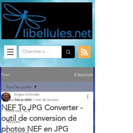
Post
S'inscrire
Tous les posts
Krigou Schnider
Tous les posts
9 févr. 2022
1 min de lecture
NEF To JPG Converter -
Android, iOS
outil de conversion de
Astuces
photos NEF en JPG
Bureautique