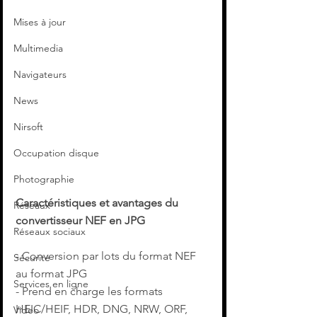
Mises à jour
Multimedia
Navigateurs
News
Nirsoft
Occupation disque
Photographie
Caractéristiques et avantages du 
Réseaux
convertisseur NEF en JPG
Réseaux sociaux
- Conversion par lots du format NEF 
Sécurité
au format JPG
Services en ligne
- Prend en charge les formats 
HEIC/HEIF, HDR, DNG, NRW, ORF, 
Video