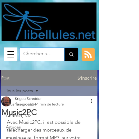
Post
S'inscrire
Tous les posts
Krigou Schnider
Tous les posts
15 sept. 2024
1 min de lecture
Music2PC
Android, iOS
Avec Music2PC, il est possible de 
Astuces
télécharger des morceaux de 
musique au format MP3, sur votre 
Bureautique