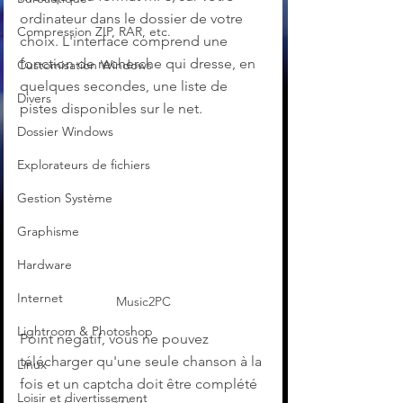
ordinateur dans le dossier de votre 
Compression ZIP, RAR, etc.
choix. L'interface comprend une 
fonction de recherche qui dresse, en 
Customisation Windows
quelques secondes, une liste de 
Divers
pistes disponibles sur le net. 
Dossier Windows
Explorateurs de fichiers
Gestion Système
Graphisme
Hardware
Internet
Music2PC
Lightroom & Photoshop
Point négatif, vous ne pouvez 
télécharger qu'une seule chanson à la 
Linux
fois et un captcha doit être complété 
Loisir et divertissement