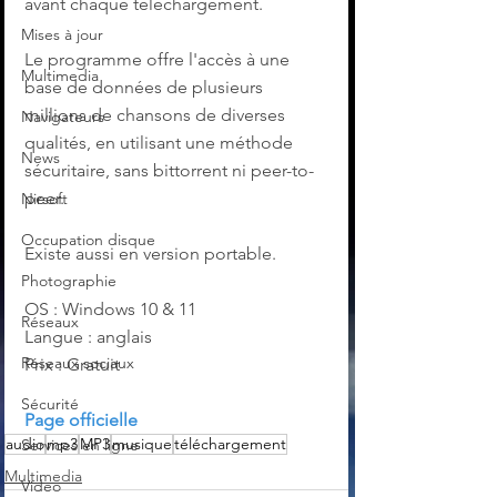
avant chaque téléchargement.
Mises à jour
Le programme offre l'accès à une 
Multimedia
base de données de plusieurs 
millions de chansons de diverses 
Navigateurs
qualités, en utilisant une méthode 
News
sécuritaire, sans bittorrent ni peer-to-
peer. 
Nirsoft
Occupation disque
Existe aussi en version portable.
Photographie
OS : Windows 10 & 11
Réseaux
Langue : anglais
Réseaux sociaux
Prix : Gratuit
Sécurité
Page officielle
audio
mp3
MP3
musique
téléchargement
Services en ligne
Multimedia
Video