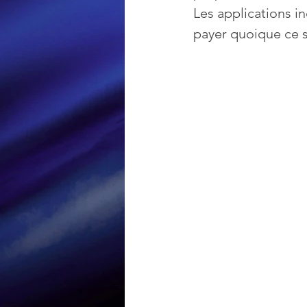
Les applications in
payer quoique ce so
Loisir et divertissement
Nirsoft
Occupation dis
Réseaux sociaux
Sécuri
Logiciels les plus recherché