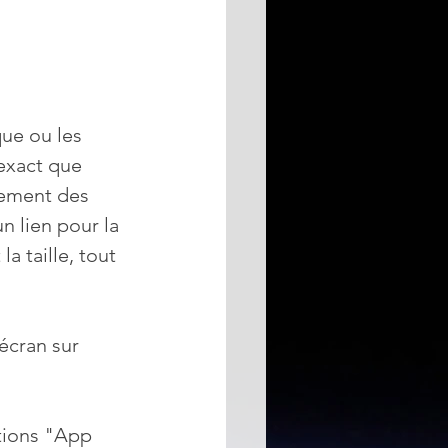
ue ou les 
 exact que 
alement des 
n lien pour la 
a taille, tout 
écran sur 
tions "App 