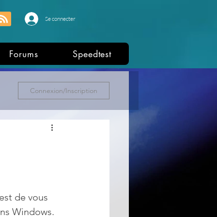
Se connecter
Forums
Speedtest
Connexion/Inscription
est de vous 
ons Windows. 