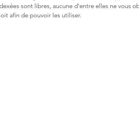
dexées sont libres, aucune d'entre elles ne vous ob
it afin de pouvoir les utiliser.
Mises à jour
Multimedia
Navigateurs
News
que
Photographie
Réseaux
té
Services en ligne
Video
s