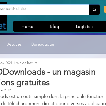
Home
Blog
Logiciels
Astuces
Bureautique
nov. 2021
1 min de lecture
Customisation Windows
Divers
 DDownloads - un magasin
ions gratuites
ateurs de fichiers
Gestion Système
Graphisme
uin 2022
ds est un outil simple dont la principale fonction 
Lightroom & Photoshop
Linux
 de téléchargement direct pour diverses applicati