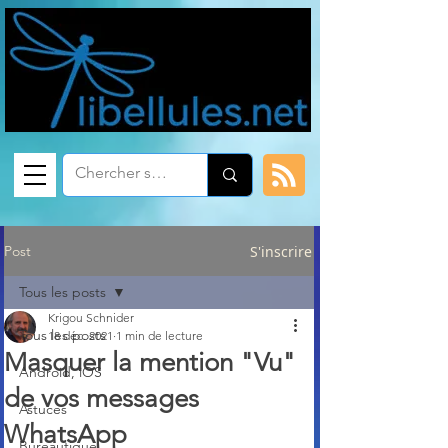
Post
S'inscrire
Tous les posts
Krigou Schnider
Tous les posts
18 déc. 2021
1 min de lecture
Masquer la mention "Vu"
Android, iOS
de vos messages
Astuces
WhatsApp
Bureautique