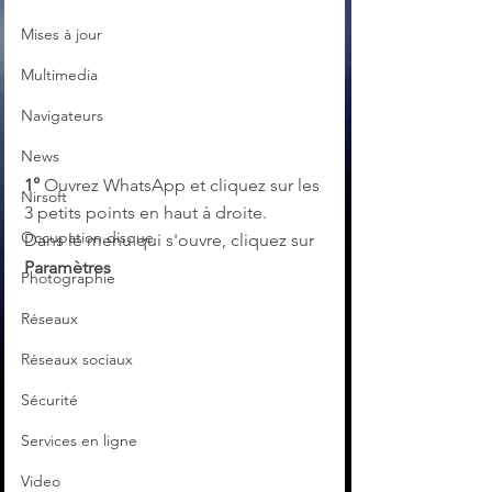
Mises à jour
Multimedia
Navigateurs
News
1°
 Ouvrez WhatsApp et cliquez sur les 
Nirsoft
3 petits points en haut à droite. 
Occupation disque
Dans le menu qui s'ouvre, cliquez sur 
Paramètres
Photographie
Réseaux
Réseaux sociaux
Sécurité
Services en ligne
Video