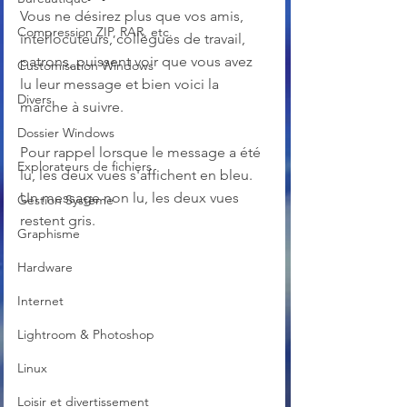
Vous ne désirez plus que vos amis, 
Compression ZIP, RAR, etc.
interlocuteurs, collègues de travail, 
patrons, puissent voir que vous avez 
Customisation Windows
lu leur message et bien voici la 
Divers
marche à suivre.
Dossier Windows
Pour rappel lorsque le message a été 
Explorateurs de fichiers
lu, les deux vues s'affichent en bleu. 
Un message non lu, les deux vues 
Gestion Système
restent gris.
Graphisme
Hardware
Internet
Lightroom & Photoshop
Linux
Loisir et divertissement