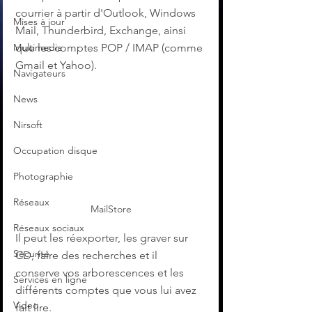
courrier à partir d'Outlook, Windows 
Mises à jour
Mail, Thunderbird, Exchange, ainsi 
Multimedia
que les comptes POP / IMAP (comme 
Gmail et Yahoo).
Navigateurs
News
Nirsoft
Occupation disque
Photographie
Réseaux
MailStore
Réseaux sociaux
Il peut les réexporter, les graver sur 
Sécurité
CD, faire des recherches et il 
conserve vos arborescences et les 
Services en ligne
différents comptes que vous lui avez 
Video
fait lire.