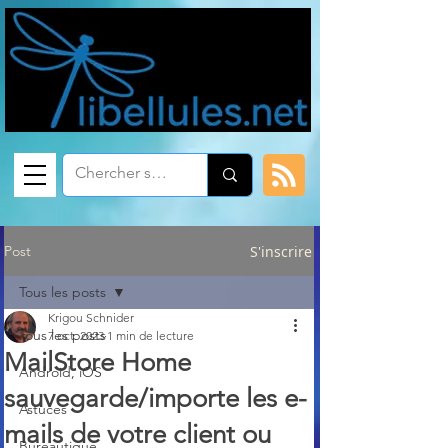
Post
S'inscrire
Tous les posts
Krigou Schnider
Tous les posts
7 oct. 2023
1 min de lecture
MailStore Home
Android, iOS
sauvegarde/importe les e-
Astuces
mails de votre client ou
Bureautique