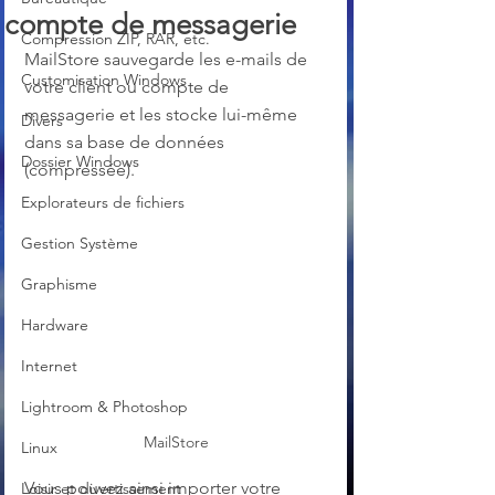
compte de messagerie
Compression ZIP, RAR, etc.
MailStore sauvegarde les e-mails de 
Customisation Windows
votre client ou compte de 
messagerie et les stocke lui-même 
Divers
dans sa base de données 
Dossier Windows
(compressée).
Explorateurs de fichiers
Gestion Système
Graphisme
Hardware
Internet
Lightroom & Photoshop
MailStore
Linux
Vous pouvez ainsi importer votre 
Loisir et divertissement