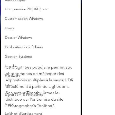
Compression ZIP, RAR, etc.
Customisation Windows
Divers
Dossier Windows
Explorateurs de fichiers
Gestion Système
Graphisme
Ce plugin très populaire permet aux 
photographes de mélanger des 
Hardware
expositions multiples à la sauce HDR 
Internet
directement à partir de Lightroom. 
Son auteur Timothy Armes le 
Lightroom & Photoshop
distribue par l'entremise du site 
Linux
"Photographer's Toolbox".
Loisir et divertissement