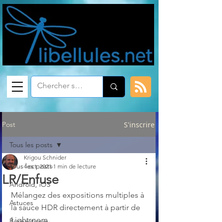
Post
S'inscrire
Tous les posts
Krigou Schnider
Tous les posts
4 oct. 2021
1 min de lecture
LR/Enfuse
Android, iOS
Mélangez des expositions multiples à 
Astuces
la sauce HDR directement à partir de 
Lightroom.
Bureautique