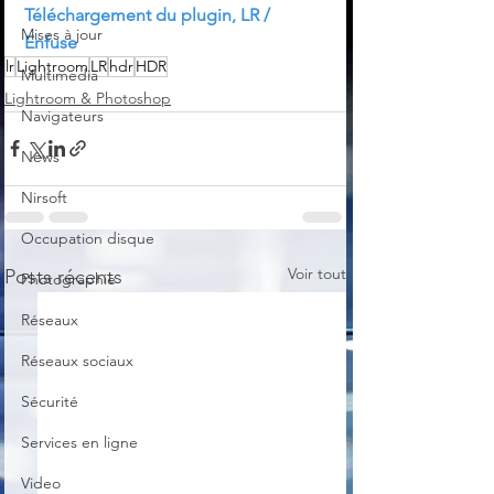
Téléchargement du plugin, LR / 
Mises à jour
Enfuse
lr
Lightroom
LR
hdr
HDR
Multimedia
Lightroom & Photoshop
Navigateurs
News
Nirsoft
Occupation disque
Voir tout
Posts récents
Photographie
Réseaux
Réseaux sociaux
Sécurité
Services en ligne
Video