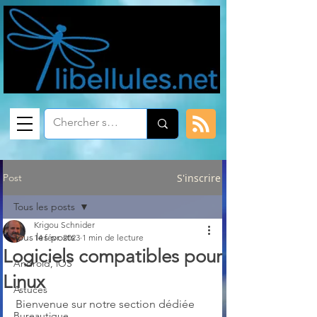
Post
S'inscrire
Tous les posts
Krigou Schnider
Tous les posts
14 févr. 2023
1 min de lecture
Logiciels compatibles pour
Android, iOS
Linux
Astuces
Bienvenue sur notre section dédiée 
Bureautique