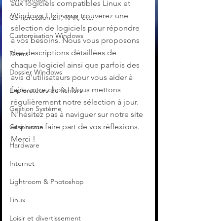
aux logiciels compatibles Linux et 
Windows ! Ici, vous trouverez une 
Compression ZIP, RAR, etc.
sélection de logiciels pour répondre 
Customisation Windows
à vos besoins. Nous vous proposons 
des descriptions détaillées de 
Divers
chaque logiciel ainsi que parfois des 
Dossier Windows
avis d'utilisateurs pour vous aider à 
faire votre choix. Nous mettons 
Explorateurs de fichiers
régulièrement notre sélection à jour. 
Gestion Système
N'hésitez pas à naviguer sur notre site 
et à nous faire part de vos réflexions. 
Graphisme
Merci !
Hardware
Internet
Lightroom & Photoshop
Linux
Loisir et divertissement