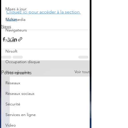
Mises à jour
Cliquez ici pour accéder à la section 
Linux
Multimedia
News
Navigateurs
News
Nirsoft
Occupation disque
Voir tout
Posts récents
Photographie
Réseaux
Réseaux sociaux
Sécurité
Services en ligne
Video