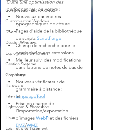
Outre une optimisation des 
performances, on notera :
Compression ZIP, RAR, etc.
Nouveaux paramètres 
Customisation Windows
typographiques de césure
Pages d'aide de la bibliothèque 
Divers
de scripts 
ScriptForge
Dossier Windows
Champ de recherche pour le 
gestionnaire des extensions
Explorateurs de fichiers
Meilleur suivi des modifications 
Gestion Système
dans la zone de notes de bas de 
page
Graphisme
Nouveau vérificateur de 
Hardware
grammaire à distance : 
Internet
LanguageTool
Prise en charge de 
Lightroom & Photoshop
l’importation/exportation 
Linux
d’images 
WebP
 et des fichiers 
EMZ
/
WMZ
Loisir et divertissement