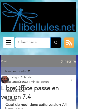
Post
S'inscrire
Tous les posts
Krigou Schnider
Tous les posts
20 août 2022
1 min de lecture
LibreOffice passe en
Android, iOS
version 7.4
Astuces
Quoi de neuf dans cette version 7.4
Bureautique