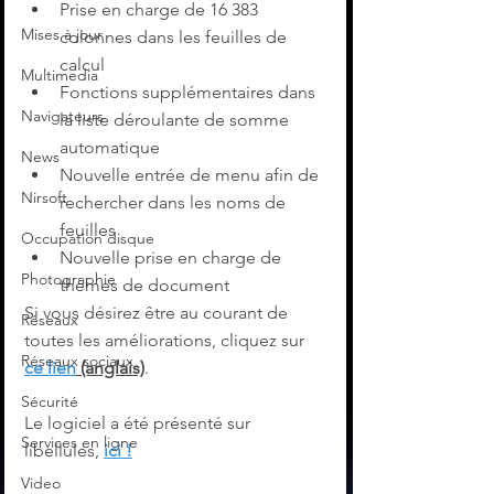
Prise en charge de 16 383 
Mises à jour
colonnes dans les feuilles de 
calcul
Multimedia
Fonctions supplémentaires dans 
Navigateurs
la liste déroulante de somme 
automatique
News
Nouvelle entrée de menu afin de 
Nirsoft
rechercher dans les noms de 
feuilles
Occupation disque
Nouvelle prise en charge de 
Photographie
thèmes de document
Si vous désirez être au courant de 
Réseaux
toutes les améliorations, cliquez sur 
Réseaux sociaux
ce lien
 (anglais)
.
Sécurité
Le logiciel a été présenté sur 
Services en ligne
libellules, 
ici !
Video