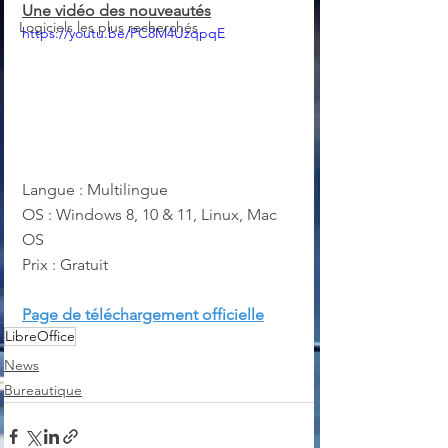
Une vidéo des nouveautés
Logiciels les plus recherchés
https://youtu.be/PC8M4UzqpqE
Langue : Multilingue
OS : Windows 8, 10 & 11, Linux, Mac 
OS
Prix : Gratuit
Page de téléchargement officielle
LibreOffice
News
Bureautique