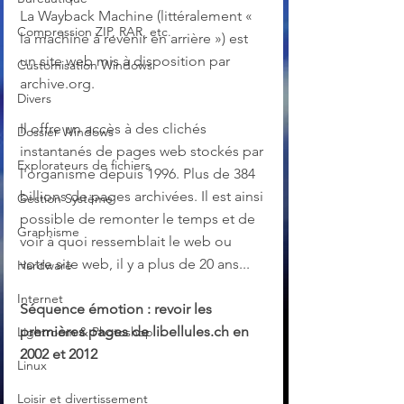
La Wayback Machine (littéralement « 
Compression ZIP, RAR, etc.
la machine à revenir en arrière ») est 
un site web mis à disposition par 
Customisation Windows
archive.org. 
Divers
Il offre un accès à des clichés 
Dossier Windows
instantanés de pages web stockés par 
Explorateurs de fichiers
l'organisme depuis 1996. Plus de 384 
billions de pages archivées. Il est ainsi 
Gestion Système
possible de remonter le temps et de 
Graphisme
voir à quoi ressemblait le web ou 
votre site web, il y a plus de 20 ans... 
Hardware
Internet
Séquence émotion : revoir les 
premières pages de libellules.ch en 
Lightroom & Photoshop
2002 et 2012
Linux
Loisir et divertissement