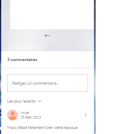
3 commentaires
Class
PKeyMaster
Rédigez un commentaire...
Les plus récents
Invité
25 sept. 2023
Mais c'était tellement bien cette époque