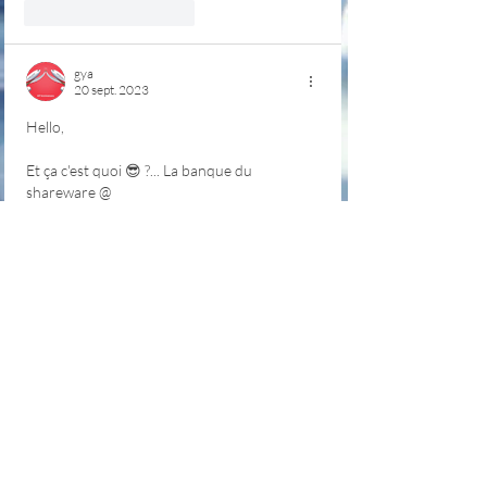
J'aime
Répondre
gya
20 sept. 2023
Hello,
Et ça c'est quoi 😎 ?... La banque du 
shareware @ 
https://web.archive.org/web/200111281627
33/http://www.libellules.ch/
A+
PS.