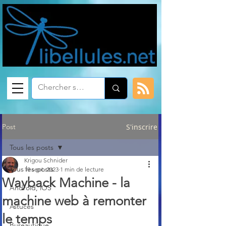
Post
S'inscrire
Tous les posts
Krigou Schnider
Tous les posts
19 sept. 2023
1 min de lecture
Wayback Machine - la
Android, iOS
machine web à remonter
Astuces
le temps
Bureautique