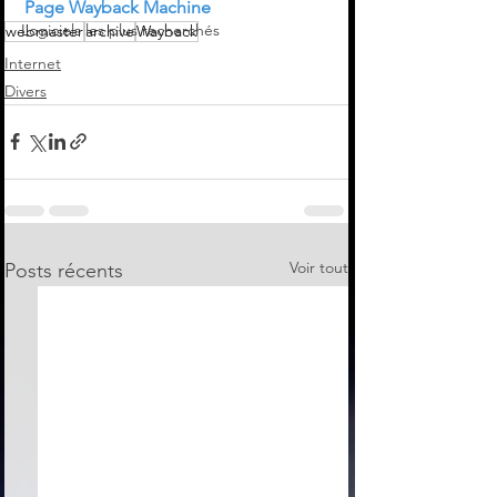
Page Wayback Machine
Logiciels les plus recherchés
webmaster
archive
Wayback
Internet
Divers
Voir tout
Posts récents