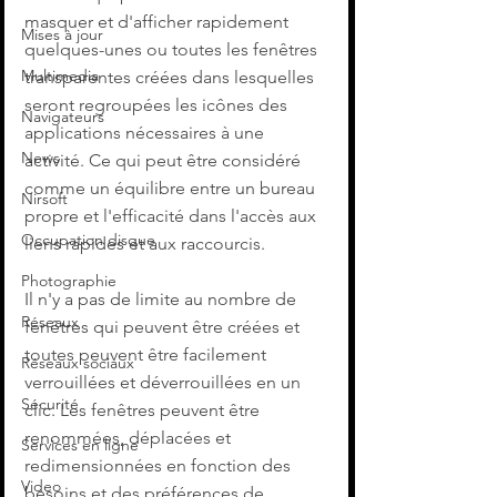
masquer et d'afficher rapidement 
Mises à jour
quelques-unes ou toutes les fenêtres 
Multimedia
transparentes créées dans lesquelles 
seront regroupées les icônes des 
Navigateurs
applications nécessaires à une 
News
activité. Ce qui peut être considéré 
comme un équilibre entre un bureau 
Nirsoft
propre et l'efficacité dans l'accès aux 
Occupation disque
liens rapides et aux raccourcis.
Photographie
Il n'y a pas de limite au nombre de 
Réseaux
fenêtres qui peuvent être créées et 
toutes peuvent être facilement 
Réseaux sociaux
verrouillées et déverrouillées en un 
Sécurité
clic. Les fenêtres peuvent être 
renommées, déplacées et 
Services en ligne
redimensionnées en fonction des 
Video
besoins et des préférences de 