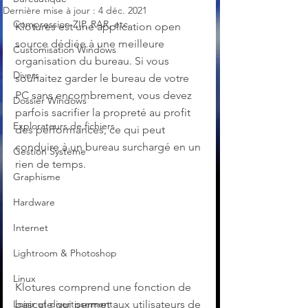
Dernière mise à jour :
4 déc. 2021
Compression ZIP, RAR, etc.
Klotures est une application open 
source dédiée à une meilleure 
Customisation Windows
organisation du bureau. Si vous 
Divers
souhaitez garder le bureau de votre 
PC sans encombrement, vous devez 
Dossier Windows
parfois sacrifier la propreté au profit 
Explorateurs de fichiers
des performances, ce qui peut 
conduire à un bureau surchargé en un 
Gestion Système
rien de temps.
Graphisme
Hardware
Internet
Lightroom & Photoshop
Linux
Klotures comprend une fonction de 
Loisir et divertissement
bascule qui permet aux utilisateurs de 