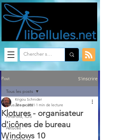
Post
S'inscrire
Tous les posts
Krigou Schnider
Tous les posts
22 nov. 2021
1 min de lecture
Klotures - organisateur
Android, iOS
d'icônes de bureau
Astuces
Windows 10
Bureautique