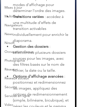
modes d'affichage pour 
Mises à jour
déterminer l'ordre des images.
Multimedia
Transitions variées
 : accédez à 
une multitude d'effets de 
Navigateurs
transition activables 
News
individuellement pour enrichir le 
diaporama.
Nirsoft
Gestion des dossiers
 : 
Occupation disque
sélectionnez plusieurs dossiers 
sources pour les images, avec 
Photographie
des filtres basés sur le nom de 
Réseaux
fichier, la date ou la taille.
Options d'affichage avancées
 : 
Réseaux sociaux
positionnez et redimensionnez 
Sécurité
les images, appliquez des 
options de redimensionnement 
Services en ligne
(simple, bilinéaire, bicubique), et 
Video
gérez les couleurs et le gamma.