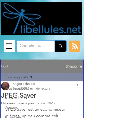
Post
S'inscrire
Tous les posts
Krigou Schnider
Tous les posts
3 avr. 2025
2 min de lecture
JPEG Saver
Android, iOS
Dernière mise à jour :
7 avr. 2025
Astuces
JPEG Saver est un économiseur 
d'écran, un peu comme celui 
Bureautique