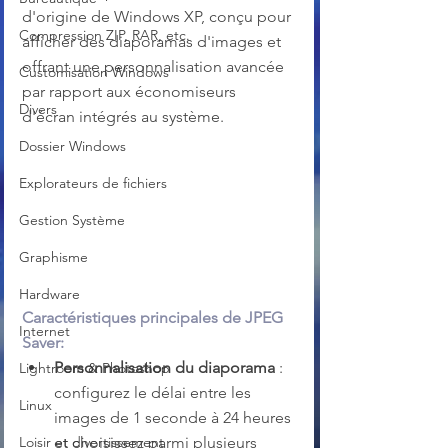
d'origine de Windows XP, conçu pour 
Compression ZIP, RAR, etc.
afficher des diaporamas d'images et 
offrant une personnalisation avancée 
Customisation Windows
par rapport aux économiseurs 
Divers
d'écran intégrés au système.
Dossier Windows
Explorateurs de fichiers
Gestion Système
Graphisme
Hardware
Caractéristiques principales de JPEG 
Internet
Saver:
Personnalisation du diaporama
 : 
Lightroom & Photoshop
configurez le délai entre les 
Linux
images de 1 seconde à 24 heures 
et choisissez parmi plusieurs 
Loisir et divertissement