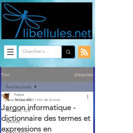
Post
S'inscrire
Tous les posts
Kappa
Tous les posts
14 févr. 2023
1 min de lecture
Jargon informatique -
Android, iOS
dictionnaire des termes et
Astuces
expressions en
Bureautique