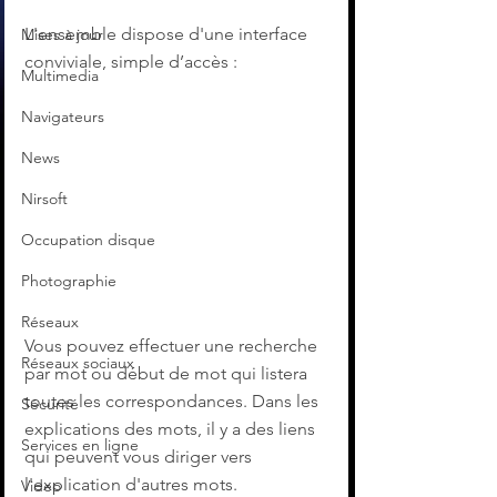
L'ensemble dispose d'une interface 
Mises à jour
conviviale, simple d’accès :
Multimedia
Navigateurs
News
Nirsoft
Occupation disque
Photographie
Réseaux
Vous pouvez effectuer une recherche 
Réseaux sociaux
par mot ou début de mot qui listera 
toutes les correspondances. Dans les 
Sécurité
explications des mots, il y a des liens 
Services en ligne
qui peuvent vous diriger vers 
l'explication d'autres mots.
Video