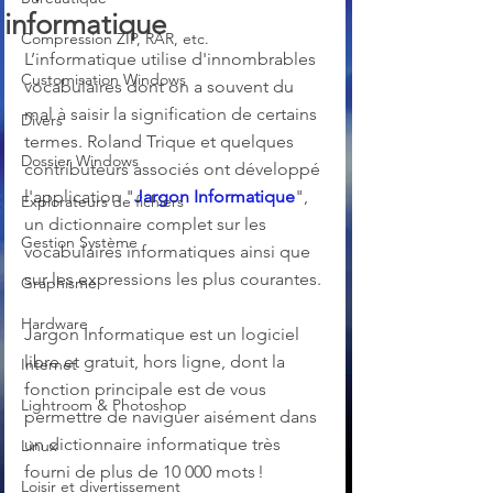
informatique
Compression ZIP, RAR, etc.
L’informatique utilise d'innombrables 
Customisation Windows
vocabulaires dont on a souvent du 
mal à saisir la signification de certains 
Divers
termes. Roland Trique et quelques 
Dossier Windows
contributeurs associés ont développé 
l'application "
Jargon Informatique
", 
Explorateurs de fichiers
un dictionnaire complet sur les 
Gestion Système
vocabulaires informatiques ainsi que 
sur les expressions les plus courantes. 
Graphisme
Hardware
Jargon Informatique est un logiciel 
libre et gratuit, hors ligne, dont la 
Internet
fonction principale est de vous 
Lightroom & Photoshop
permettre de naviguer aisément dans 
un dictionnaire informatique très 
Linux
fourni de plus de 10 000 mots !
Loisir et divertissement