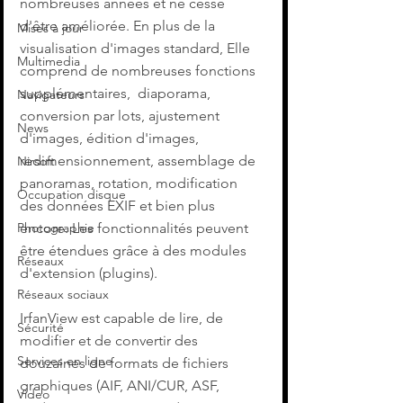
nombreuses années et ne cesse 
d'être améliorée. En plus de la 
Mises à jour
visualisation d'images standard, Elle 
Multimedia
comprend de nombreuses fonctions 
supplémentaires,  diaporama, 
Navigateurs
conversion par lots, ajustement 
News
d'images, édition d'images, 
redimensionnement, assemblage de 
Nirsoft
panoramas, rotation, modification 
Occupation disque
des données EXIF et bien plus 
encore. Les fonctionnalités peuvent 
Photographie
être étendues grâce à des modules 
Réseaux
d'extension (plugins).
Réseaux sociaux
IrfanView est capable de lire, de 
Sécurité
modifier et de convertir des 
Services en ligne
douzaines de formats de fichiers 
graphiques (AIF, ANI/CUR, ASF, 
Video