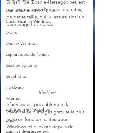
Skiljan" de (Bosnie-Herzégovine), est 
une visionneuse d’images gratuites, 
Compression ZIP, RAR, etc.
de petite taille, qui lui assure ainsi un 
Customisation Windows
démarrage très rapide.
Divers
Dossier Windows
Explorateurs de fichiers
Gestion Système
Graphisme
Hardware
IrfanView
Internet
IrfanView est probablement la 
Lightroom & Photoshop
visionneuse d'images gratuite la plus 
riche en fonctionnalités pour 
Linux
Windows. Elle  existe depuis de 
Loisir et divertissement