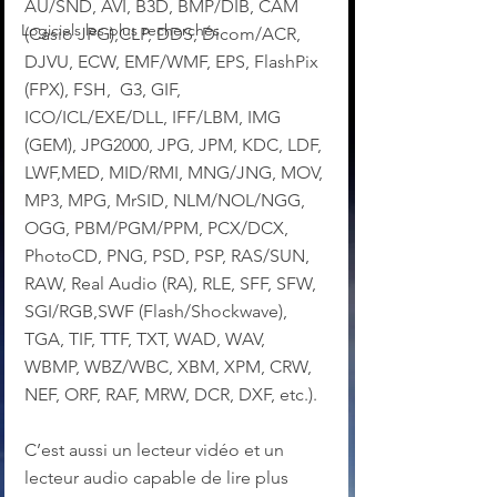
AU/SND, AVI, B3D, BMP/DIB, CAM 
Logiciels les plus recherchés
(Casio JPG),CLP, DDS, Dicom/ACR, 
DJVU, ECW, EMF/WMF, EPS, FlashPix 
(FPX), FSH,  G3, GIF, 
ICO/ICL/EXE/DLL, IFF/LBM, IMG 
(GEM), JPG2000, JPG, JPM, KDC, LDF, 
LWF,MED, MID/RMI, MNG/JNG, MOV, 
MP3, MPG, MrSID, NLM/NOL/NGG, 
OGG, PBM/PGM/PPM, PCX/DCX, 
PhotoCD, PNG, PSD, PSP, RAS/SUN, 
RAW, Real Audio (RA), RLE, SFF, SFW, 
SGI/RGB,SWF (Flash/Shockwave), 
TGA, TIF, TTF, TXT, WAD, WAV, 
WBMP, WBZ/WBC, XBM, XPM, CRW, 
NEF, ORF, RAF, MRW, DCR, DXF, etc.).
C’est aussi un lecteur vidéo et un 
lecteur audio capable de lire plus 