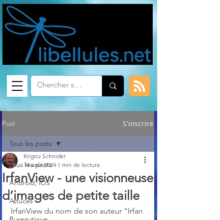
Post
S'inscrire
Tous les posts
Krigou Schnider
Tous les posts
14 août 2024
1 min de lecture
IrfanView - une visionneuse
Android, iOS
d’images de petite taille
Astuces
IrfanView du nom de son auteur "Irfan 
Bureautique