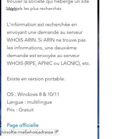
trouver la société qui héberge un site 
Logiciels les plus recherchés
Web.
L'information est recherchée en 
envoyant une demande au serveur 
WHOIS ARIN. Si ARIN ne trouve pas 
les informations, une deuxième 
demande est envoyée au serveur 
WHOIS (RIPE, APNIC ou LACNIC), etc.
Existe en version portable.
OS : Windows 8 & 10/11
Langue : multilingue
Prix : Gratuit
Page officielle
nirsoft
e-mail
whois
adresse IP