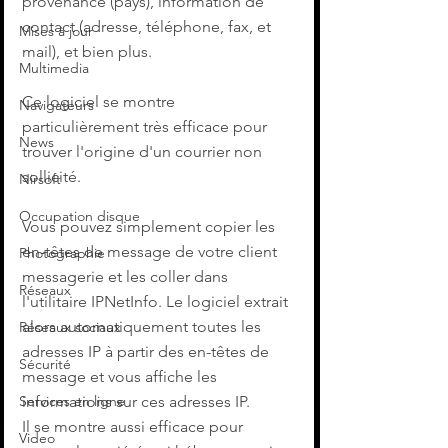
provenance (pays), information de 
contact (adresse, téléphone, fax, et 
Mises à jour
mail), et bien plus.
Multimedia
Ce logiciel se montre 
Navigateurs
particulièrement très efficace pour 
News
trouver l'origine d'un courrier non 
sollicité.
Nirsoft
Occupation disque
Vous pouvez simplement copier les 
en-têtes de message de votre client 
Photographie
messagerie et les coller dans 
Réseaux
l'utilitaire IPNetInfo. Le logiciel extrait 
alors automatiquement toutes les 
Réseaux sociaux
adresses IP à partir des en-têtes de 
Sécurité
message et vous affiche les 
Services en ligne
informations sur ces adresses IP.
Il se montre aussi efficace pour 
Video