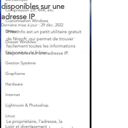
disponibles sur une
Compression ZIP, RAR, etc.
adresse IP
Customisation Windows
Dernière mise à jour :
29 déc. 2022
Divers
IPNetInfo est un petit utilitaire gratuit 
de Nirsoft, qui permet de trouver 
Dossier Windows
facilement toutes les informations 
Explorateurs de fichiers
disponibles sur une adresse IP.
Gestion Système
Graphisme
Hardware
Internet
Lightroom & Photoshop
Linux
Le propriétaire, l'adresse, la 
Loisir et divertissement