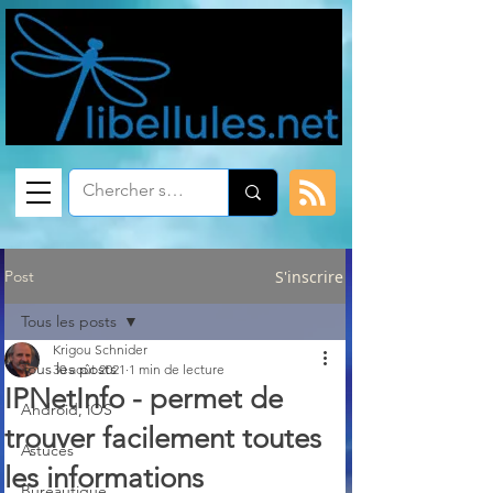
Post
S'inscrire
Tous les posts
Krigou Schnider
Tous les posts
30 août 2021
1 min de lecture
IPNetInfo - permet de
Android, iOS
trouver facilement toutes
Astuces
les informations
Bureautique