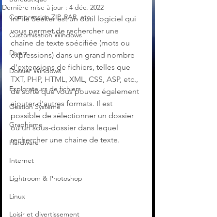
Dernière mise à jour :
4 déc. 2022
Compression ZIP, RAR, etc.
InFile Seeker est un outil logiciel qui 
vous permet de rechercher une 
Customisation Windows
chaîne de texte spécifiée (mots ou 
Divers
expressions) dans un grand nombre 
d'extensions de fichiers, telles que 
Dossier Windows
TXT, PHP, HTML, XML, CSS, ASP, etc., 
Explorateurs de fichiers
de sorte que vous pouvez également 
ajouter d'autres formats. Il est 
Gestion Système
possible de sélectionner un dossier 
Graphisme
ou un sous-dossier dans lequel 
rechercher une chaine de texte. 
Hardware
Internet
Lightroom & Photoshop
Linux
Loisir et divertissement