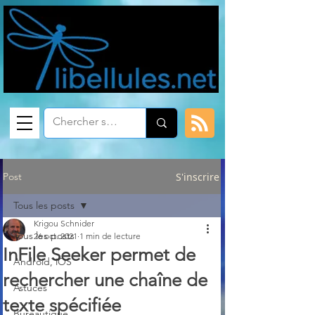
Post
S'inscrire
Tous les posts
Krigou Schnider
Tous les posts
26 oct. 2021
1 min de lecture
InFile Seeker permet de
Android, iOS
rechercher une chaîne de
Astuces
texte spécifiée
Bureautique