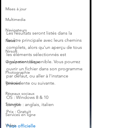
Mises à jour
Multimedia
Navigateurs
Les résultats seront listés dans la 
fenêtre principale avec leurs chemins 
News
complets, alors qu'un aperçu de tous 
Nirsoft
les éléments sélectionnés est 
également disponible. Vous pourrez 
Occupation disque
ouvrir un fichier dans son programme 
Photographie
par défaut, ou aller à l'instance 
Réseaux
précédente ou suivante.
Réseaux sociaux
OS : Windows 8 & 10
Sécurité
Langue : anglais, italien
Prix : Gratuit
Services en ligne
Video
Page officielle